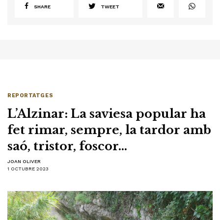
SHARE
TWEET
REPORTATGES
L’Alzinar: La saviesa popular ha
fet rimar, sempre, la tardor amb
saó, tristor, foscor…
JOAN OLIVER
1 OCTUBRE 2023