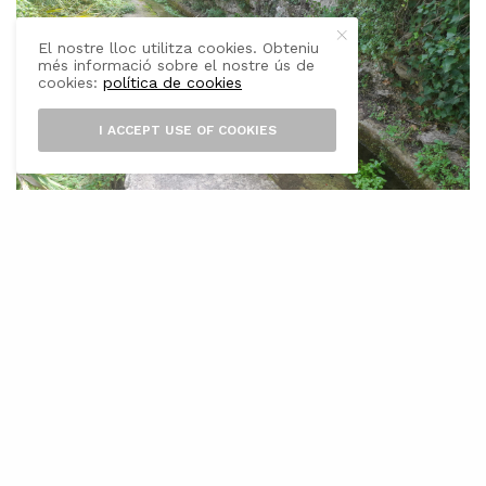
El nostre lloc utilitza cookies. Obteniu
més informació sobre el nostre ús de
cookies:
política de cookies
I ACCEPT USE OF COOKIES
J
o no pretenc canviar el món, però al
trosset que em toca viure si hi vull fer
la diferència.
Dissabte passat, dia 23, després de 93 dies de
dur estiu, un dels més calorosos i humits que