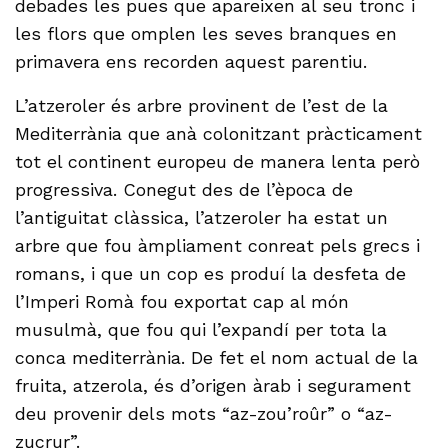
debades les pues que apareixen al seu tronc i
les flors que omplen les seves branques en
primavera ens recorden aquest parentiu.
L’atzeroler és arbre provinent de l’est de la
Mediterrània que anà colonitzant pràcticament
tot el continent europeu de manera lenta però
progressiva. Conegut des de l’època de
l’antiguitat clàssica, l’atzeroler ha estat un
arbre que fou àmpliament conreat pels grecs i
romans, i que un cop es produí la desfeta de
l’Imperi Romà fou exportat cap al món
musulmà, que fou qui l’expandí per tota la
conca mediterrània. De fet el nom actual de la
fruita, atzerola, és d’origen àrab i segurament
deu provenir dels mots “az-zou’roûr” o “az-
zucrur”.