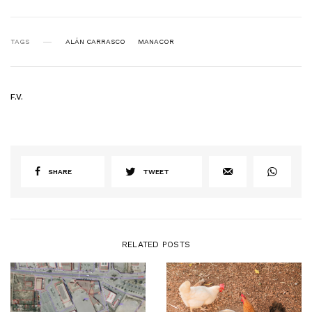
TAGS
ALÁN CARRASCO
MANACOR
F.V.
SHARE
TWEET
RELATED POSTS