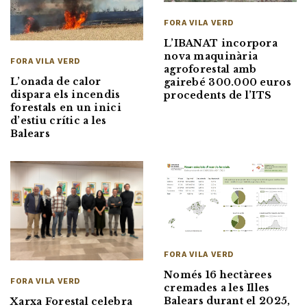
FORA VILA VERD
L’IBANAT incorpora
nova maquinària
FORA VILA VERD
agroforestal amb
L’onada de calor
gairebé 300.000 euros
dispara els incendis
procedents de l’ITS
forestals en un inici
d’estiu crític a les
Balears
FORA VILA VERD
Només 16 hectàrees
FORA VILA VERD
cremades a les Illes
Balears durant el 2025,
Xarxa Forestal celebra