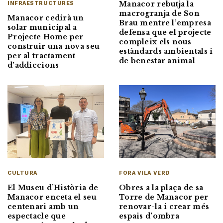
Manacor rebutja la
INFRAESTRUCTURES
macrogranja de Son
Manacor cedirà un
Brau mentre l’empresa
solar municipal a
defensa que el projecte
Projecte Home per
compleix els nous
construir una nova seu
estàndards ambientals i
per al tractament
de benestar animal
d’addiccions
CULTURA
FORA VILA VERD
El Museu d’Història de
Obres a la plaça de sa
Manacor enceta el seu
Torre de Manacor per
centenari amb un
renovar-la i crear més
espectacle que
espais d’ombra