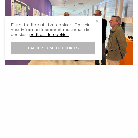
El nostre lloc utilitza cookies. Obteniu
més informació sobre el nostre ús de
cookies:
política de cookies
I ACCEPT USE OF COOKIES
E
l Museu del Calçat i de la Indústria ha
presentat avui la mostra «Petjades
Dibuixades», en el marc del Festival
Internacional de Còmic de Mallorca,