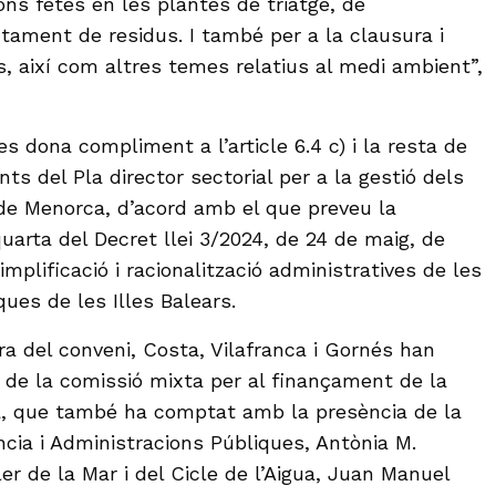
ons fetes en les plantes de triatge, de
tament de residus. I també per a la clausura i
, així com altres temes relatius al medi ambient”,
 dona compliment a l’article 6.4 c) i la resta de
ts del Pla director sectorial per a la gestió dels
 de Menorca, d’acord amb el que preveu la
quarta del Decret llei 3/2024, de 24 de maig, de
plificació i racionalització administratives de les
ues de les Illes Balears.
ra del conveni, Costa, Vilafranca i Gornés han
ó de la comissió mixta per al finançament de la
a, que també ha comptat amb la presència de la
ncia i Administracions Públiques, Antònia M.
ler de la Mar i del Cicle de l’Aigua, Juan Manuel