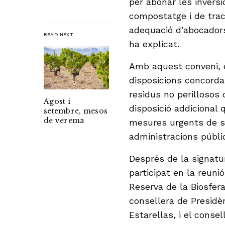
per abonar les inversi
compostatge i de trac
adequació d’abocadors
READ NEXT
ha explicat.
Amb aquest conveni, es
disposicions concordan
residus no perillosos
Agost i
disposició addicional 
setembre, mesos
de verema
mesures urgents de sim
administracions públiq
Després de la signatu
participat en la reuni
Reserva de la Biosfer
consellera de Presidè
Estarellas, i el consel