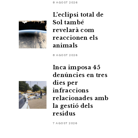
8 AGOST 2026
L’eclipsi total de
Sol també
revelarà com
reaccionen els
animals
8 AGOST 2026
Inca imposa 45
denúncies en tres
dies per
infraccions
relacionades amb
la gestió dels
residus
7 AGOST 2026