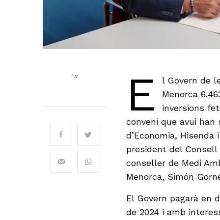
E
F.V.
l Govern de l
Menorca 6.462
inversions fet
conveni que avui han s
d’Economia, Hisenda i 
president del Consell 
conseller de Medi Amb
Menorca, Simón Gorné
El Govern pagarà en d
de 2024 i amb interess