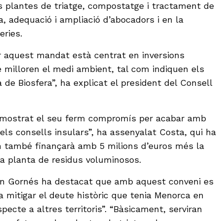
es plantes de triatge, compostatge i tractament de
a, adequació i ampliació d’abocadors i en la
eries.
ar aquest mandat està centrat en inversions
e milloren el medi ambient, tal com indiquen els
a de Biosfera”, ha explicat el president del Consell
mostrat el seu ferm compromís per acabar amb
els consells insulars”, ha assenyalat Costa, qui ha
n també finançarà amb 5 milions d’euros més la
a planta de residus voluminosos.
món Gornés ha destacat que amb aquest conveni es
a mitigar el deute històric que tenia Menorca en
pecte a altres territoris”. “Bàsicament, serviran