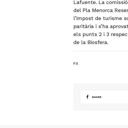
Lafuente. La comissió 
del Pla Menorca Reser
l’impost de turisme so
paritària i s’ha aprov
els punts 2 i 3 respec
de la Biosfera.
F.V.
SHARE