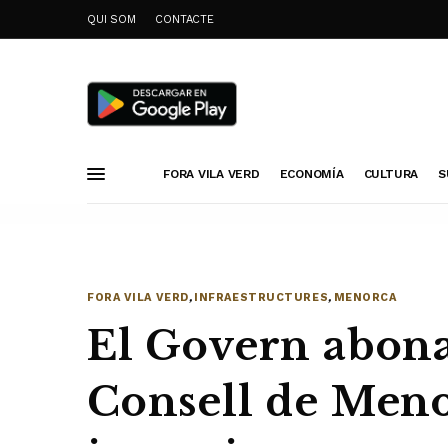
QUI SOM
CONTACTE
FORA VILA VERD
ECONOMÍA
CULTURA
S
FORA VILA VERD
,
INFRAESTRUCTURES
,
MENORCA
El Govern abona
Consell de Meno