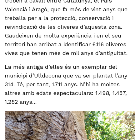
troben a cavall entre Catalunya, el País
Valencià i Aragó, que fa més de vint anys que
treballa per a la protecció, conservació i
reivindicació de les oliveres d’aquesta zona.
Gaudeixen de molta experiència i en el seu
territori han arribat a identificar 6.116 oliveres
vives que tenen més de mil anys d’antiguitat.
La més antiga d’elles és un exemplar del
municipi d’Ulldecona que va ser plantat l’any
314. Té, per tant, 1.711 anys. N’hi ha moltes
altres amb edats espectaculars: 1.498, 1.457,
1.282 anys…