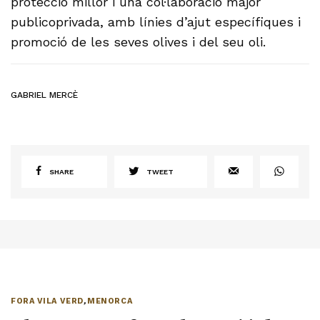
protecció millor i una col·laboració major
publicoprivada, amb línies d’ajut específiques i
promoció de les seves olives i del seu oli.
GABRIEL MERCÈ
SHARE
TWEET
FORA VILA VERD
,
MENORCA