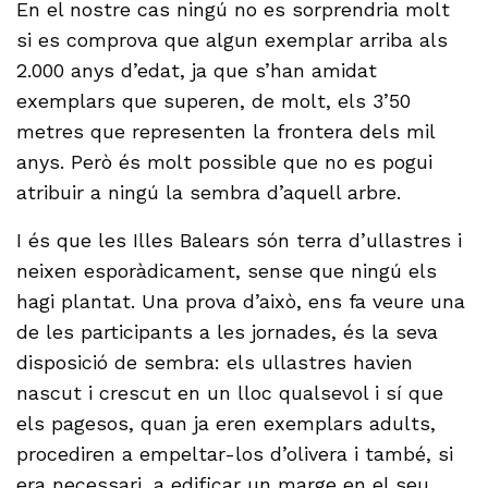
En el nostre cas ningú no es sorprendria molt
si es comprova que algun exemplar arriba als
2.000 anys d’edat, ja que s’han amidat
exemplars que superen, de molt, els 3’50
metres que representen la frontera dels mil
anys. Però és molt possible que no es pogui
atribuir a ningú la sembra d’aquell arbre.
I és que les Illes Balears són terra d’ullastres i
neixen esporàdicament, sense que ningú els
hagi plantat. Una prova d’això, ens fa veure una
de les participants a les jornades, és la seva
disposició de sembra: els ullastres havien
nascut i crescut en un lloc qualsevol i sí que
els pagesos, quan ja eren exemplars adults,
procediren a empeltar-los d’olivera i també, si
era necessari, a edificar un marge en el seu