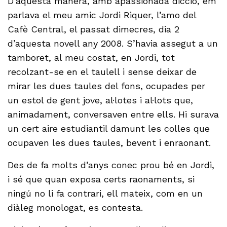
D’aquesta manera, amb apassionada dicció, em
parlava el meu amic Jordi Riquer, l’amo del
Cafè Central, el passat dimecres, dia 2
d’aquesta novell any 2008. S’havia assegut a un
tamboret, al meu costat, en Jordi, tot
recolzant-se en el taulell i sense deixar de
mirar les dues taules del fons, ocupades per
un estol de gent jove, al·lotes i al·lots que,
animadament, conversaven entre ells. Hi surava
un cert aire estudiantil damunt les colles que
ocupaven les dues taules, bevent i enraonant.
Des de fa molts d’anys conec prou bé en Jordi,
i sé que quan exposa certs raonaments, si
ningú no li fa contrari, ell mateix, com en un
diàleg monologat, es contesta.