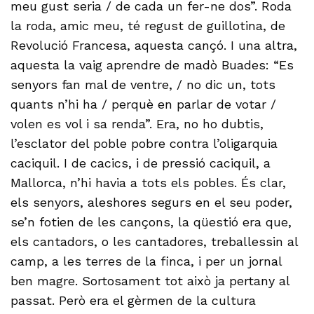
meu gust seria / de cada un fer-ne dos”. Roda
la roda, amic meu, té regust de guillotina, de
Revolució Francesa, aquesta cançó. I una altra,
aquesta la vaig aprendre de madò Buades: “Es
senyors fan mal de ventre, / no dic un, tots
quants n’hi ha / perquè en parlar de votar /
volen es vol i sa renda”. Era, no ho dubtis,
l’esclator del poble pobre contra l’oligarquia
caciquil. I de cacics, i de pressió caciquil, a
Mallorca, n’hi havia a tots els pobles. És clar,
els senyors, aleshores segurs en el seu poder,
se’n fotien de les cançons, la qüestió era que,
els cantadors, o les cantadores, treballessin al
camp, a les terres de la finca, i per un jornal
ben magre. Sortosament tot això ja pertany al
passat. Però era el gèrmen de la cultura