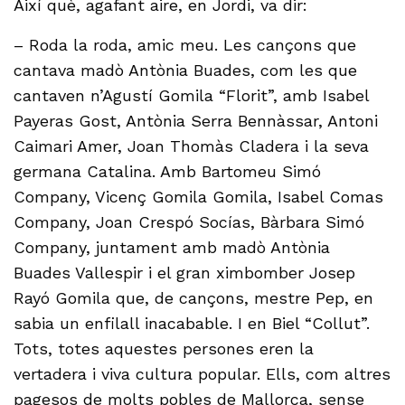
Així què, agafant aire, en Jordi, va dir:
– Roda la roda, amic meu. Les cançons que
cantava madò Antònia Buades, com les que
cantaven n’Agustí Gomila “Florit”, amb Isabel
Payeras Gost, Antònia Serra Bennàssar, Antoni
Caimari Amer, Joan Thomàs Cladera i la seva
germana Catalina. Amb Bartomeu Simó
Company, Vicenç Gomila Gomila, Isabel Comas
Company, Joan Crespó Socías, Bàrbara Simó
Company, juntament amb madò Antònia
Buades Vallespir i el gran ximbomber Josep
Rayó Gomila que, de cançons, mestre Pep, en
sabia un enfilall inacabable. I en Biel “Collut”.
Tots, totes aquestes persones eren la
vertadera i viva cultura popular. Ells, com altres
pagesos de molts pobles de Mallorca, sense