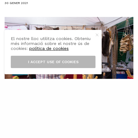
30 GENER 2021
El nostre lloc utilitza cookies. Obteniu
més informació sobre el nostre ús de
cookies:
política de cookies
I ACCEPT USE OF COOKIES
C
a S’Artiller de Muro és la casa natal de
Jordi Cloquell Noceras (Muro 1946) on