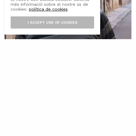
més informació sobre el nostre ús de
cookies:
política de cookies
I ACCEPT USE OF COOKIES
T
ambé conegut com a Poncí, Ponsí,
Poncir, Cidra, Cedrat, Poncemer, Cidres,
Toronja, Cidrera, Cidrero i llimona
poncil. Aquest fruit cítric originari d’Àsia, on se’l
troba silvestre i conreat, prové de l’arbre
anomenat poncemer o naronja (
Citrus
medica
). La seva presència a Europa data del
segle II i III abans de Crist. Plini el Vell el
descriu a la seva famosa obra
Naturalis