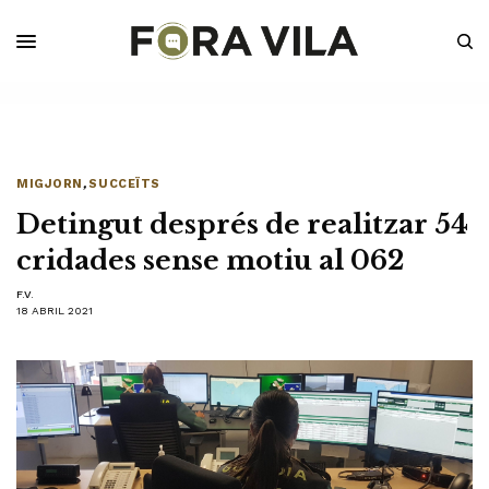
MIGJORN
,
SUCCEÏTS
Detingut després de realitzar 54
cridades sense motiu al 062
F.V.
18 ABRIL 2021