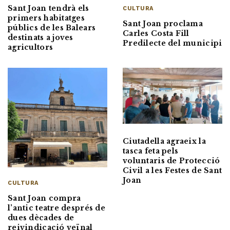
Sant Joan tendrà els
CULTURA
primers habitatges
Sant Joan proclama
públics de les Balears
Carles Costa Fill
destinats a joves
Predilecte del municipi
agricultors
Ciutadella agraeix la
tasca feta pels
voluntaris de Protecció
Civil a les Festes de Sant
Joan
CULTURA
Sant Joan compra
l’antic teatre després de
dues dècades de
reivindicació veïnal