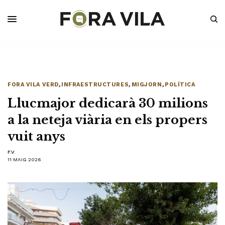
FORA VILA VERD
,
INFRAESTRUCTURES
,
MIGJORN
,
POLÍTICA
Llucmajor dedicarà 30 milions
a la neteja viària en els propers
vuit anys
F.V.
11 MAIG 2026