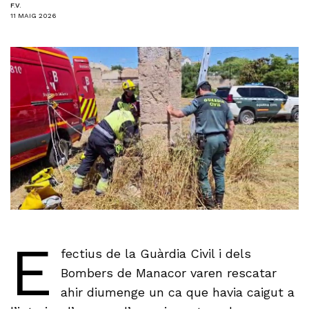
F.V.
11 MAIG 2026
E
fectius de la Guàrdia Civil i dels
Bombers de Manacor varen rescatar
ahir diumenge un ca que havia caigut a