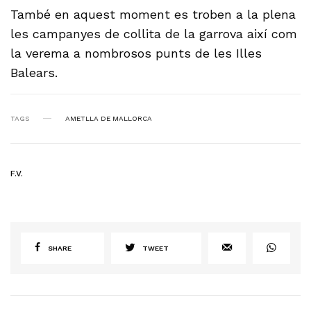
També en aquest moment es troben a la plena
les campanyes de collita de la garrova així com
la verema a nombrosos punts de les Illes
Balears.
TAGS
AMETLLA DE MALLORCA
F.V.
SHARE
TWEET