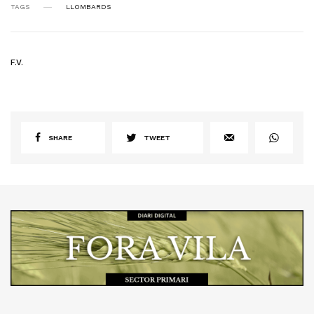
TAGS
LLOMBARDS
F.V.
SHARE
TWEET