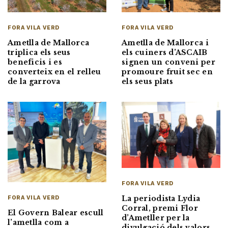
FORA VILA VERD
FORA VILA VERD
Ametlla de Mallorca
Ametlla de Mallorca i
triplica els seus
els cuiners d’ASCAIB
beneficis i es
signen un conveni per
converteix en el relleu
promoure fruit sec en
de la garrova
els seus plats
FORA VILA VERD
La periodista Lydia
FORA VILA VERD
Corral, premi Flor
El Govern Balear escull
d’Ametller per la
l’ametlla com a
divulgació dels valors