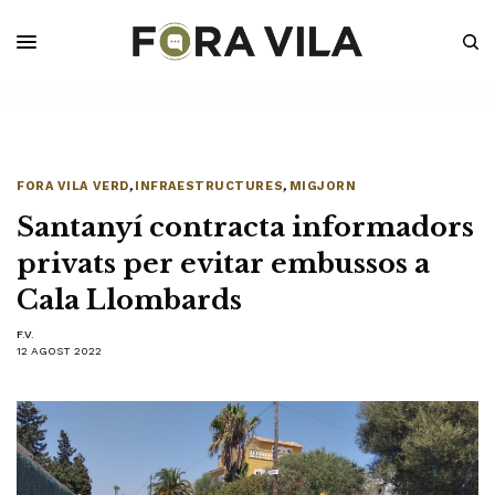
FORA VILA VERD
,
INFRAESTRUCTURES
,
MIGJORN
Santanyí contracta informadors
privats per evitar embussos a
Cala Llombards
F.V.
12 AGOST 2022