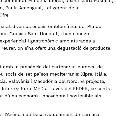
ancomunitat Pla de Mallorca, Joana Maria Pasqual;
i, Paula Amengual, i el gerent de la
ifre.
visitat diversos espais emblemàtics del Pla de
ura, Gràcia i Sant Honorat, i han conegut
e experiencial i gastronòmic amb aturades a
 Treurer, on s’ha ofert una degustació de producte
 amb la presència del partenariat europeu de
 socis de set països mediterranis: Xipre, Itàlia,
ia, Eslovènia i Macedònia del Nord. El projecte,
 Interreg Euro-MED a través del FEDER, se centra
t d’una economia innovadora i sostenible als
per l’Agència de Desenvolupament de Larnaca