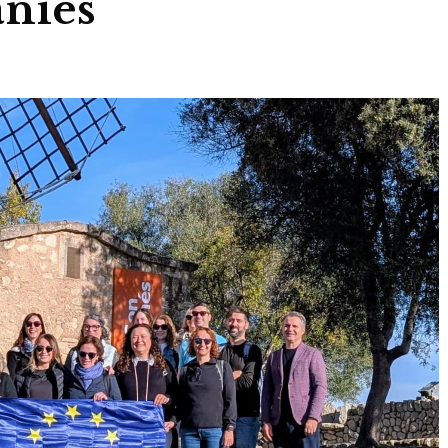
ànies