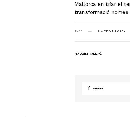
Mallorca en triar el t
transformació només se
TAGS
PLA DE MALLORCA
GABRIEL MERCÈ
SHARE