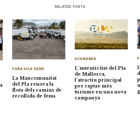
RELATED POSTS
F
ECONOMÍA
L’autenticitat del Pla
FORA VILA VERD
d
de Mallorca,
La Mancomunitat
p
l’atractiu principal
del Pla renova la
na
m
per captar més
flota dels camins de
g
turisme en una nova
recollida de fems
campanya