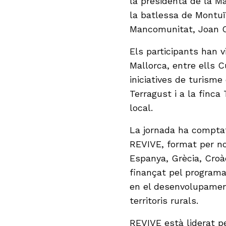
la presidenta de la M
la batlessa de Montuïr
Mancomunitat, Joan C
Els participants han 
Mallorca, entre ells C
iniciatives de turism
Terragust i a la finca
local.
La jornada ha comptat
REVIVE, format per nou
Espanya, Grècia, Croàc
finançat pel programa
en el desenvolupamen
territoris rurals.
REVIVE està liderat 