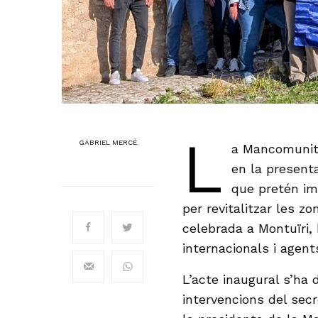
L
GABRIEL MERCÈ
a Mancomunita
en la presenta
que pretén im
per revitalitzar les zo
celebrada a Montuïri, 
internacionals i agent
L’acte inaugural s’ha
intervencions del secr