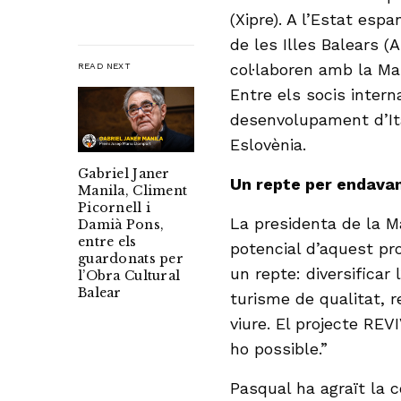
(Xipre). A l’Estat espa
de les Illes Balears 
col·laboren amb la Ma
READ NEXT
Entre els socis intern
desenvolupament d’Ità
Eslovènia.
Gabriel Janer
Un repte per endava
Manila, Climent
Picornell i
La presidenta de la M
Damià Pons,
entre els
potencial d’aquest pro
guardonats per
un repte: diversificar
l’Obra Cultural
Balear
turisme de qualitat, 
viure. El projecte REV
ho possible.”
Pasqual ha agraït la 