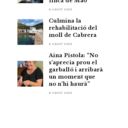
finca de Maó
6 AGOST 2026
Culmina la
rehabilitació del
moll de Cabrera
6 AGOST 2026
Aina Pistola: “No
s’aprecia prou el
garballó i arribarà
un moment que
no n’hi haurà”
6 AGOST 2026