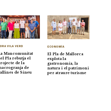
ORA VILA VERD
ECONOMÍA
La Mancomunitat
El Pla de Mallorca
el Pla rebutja el
explota la
rojecte de la
gastronomia, la
acrogranja de
natura i el patrimoni
allines de Sineu
per atraure turisme