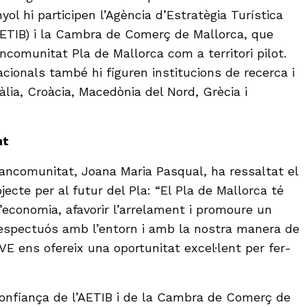
nyol hi participen l’Agència d’Estratègia Turística
(AETIB) i la Cambra de Comerç de Mallorca, que
ncomunitat Pla de Mallorca com a territori pilot.
acionals també hi figuren institucions de recerca i
lia, Croàcia, Macedònia del Nord, Grècia i
nt
ancomunitat, Joana Maria Pasqual, ha ressaltat el
jecte per al futur del Pla: “El Pla de Mallorca té
 l’economia, afavorir l’arrelament i promoure un
respectuós amb l’entorn i amb la nostra manera de
IVE ens ofereix una oportunitat excel·lent per fer-
confiança de l’AETIB i de la Cambra de Comerç de