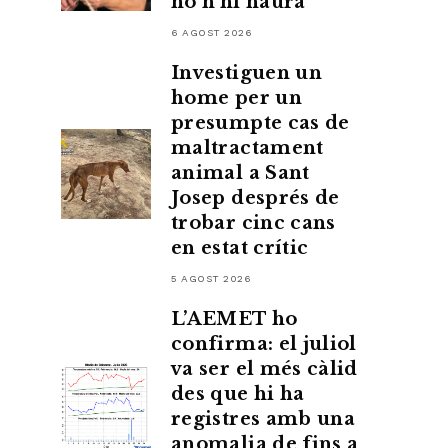
no n’hi haurà”
6 AGOST 2026
Investiguen un
home per un
presumpte cas de
maltractament
animal a Sant
Josep després de
trobar cinc cans
en estat crític
5 AGOST 2026
L’AEMET ho
confirma: el juliol
va ser el més càlid
des que hi ha
registres amb una
anomalia de fins a