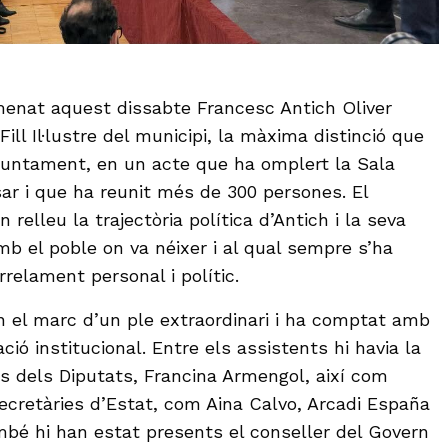
menat aquest dissabte Francesc Antich Oliver
ill Il·lustre del municipi, la màxima distinció que
Ajuntament, en un acte que ha omplert la Sala
sar i que ha reunit més de 300 persones. El
relleu la trajectòria política d’Antich i la seva
mb el poble on va néixer i al qual sempre s’ha
rrelament personal i polític.
en el marc d’un ple extraordinari i ha comptat amb
ió institucional. Entre els assistents hi havia la
s dels Diputats, Francina Armengol, així com
secretàries d’Estat, com Aina Calvo, Arcadi España
mbé hi han estat presents el conseller del Govern