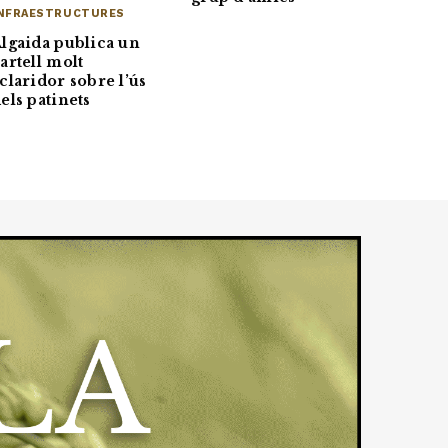
NFRAESTRUCTURES
lgaida publica un
artell molt
claridor sobre l’ús
els patinets