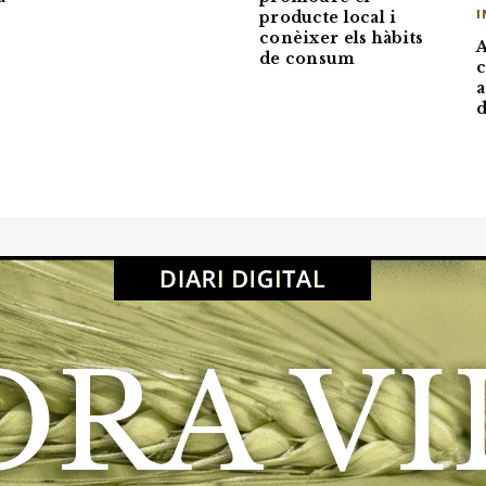
producte local i
I
conèixer els hàbits
A
de consum
c
a
d