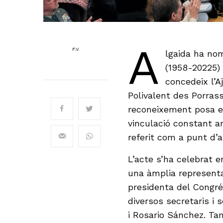
A
F.V.
lgaida ha no
(1958-20225) F
concedeix l’
Polivalent des Porras
reconeixement posa en 
vinculació constant a
referit com a punt d’a
L’acte s’ha celebrat 
una àmplia representac
presidenta del Congré
diversos secretaris i 
i Rosario Sánchez. Ta