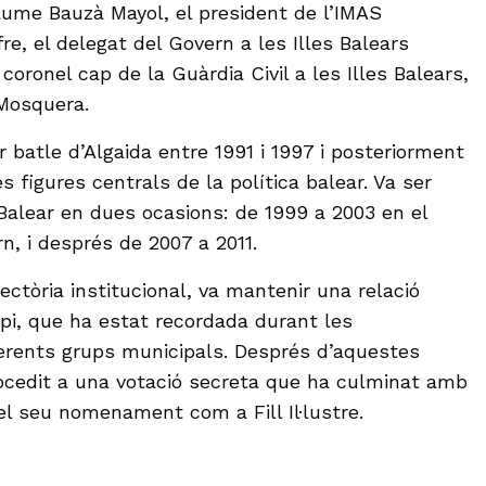
Jaume Bauzà Mayol, el president de l’IMAS
e, el delegat del Govern a les Illes Balears
 coronel cap de la Guàrdia Civil a les Illes Balears,
Mosquera.
 batle d’Algaida entre 1991 i 1997 i posteriorment
s figures centrals de la política balear. Va ser
Balear en dues ocasions: de 1999 a 2003 en el
n, i després de 2007 a 2011.
jectòria institucional, va mantenir una relació
pi, que ha estat recordada durant les
ferents grups municipals. Després d’aquestes
rocedit a una votació secreta que ha culminat amb
el seu nomenament com a Fill Il·lustre.