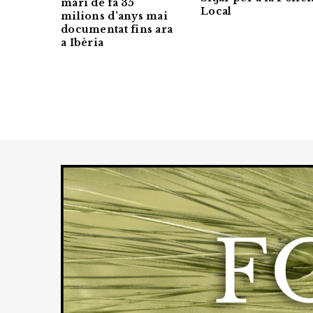
marí de fa 35
Local
milions d’anys mai
documentat fins ara
a Ibèria