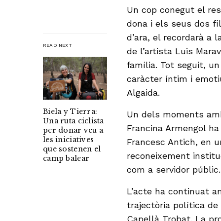
Un cop conegut el resu
dona i els seus dos fil
d’ara, el recordarà a l
READ NEXT
de l’artista Luis Marav
família. Tot seguit, u
caràcter íntim i emoti
Algaida.
Biela y Tierra:
Un dels moments amb 
Una ruta ciclista
Francina Armengol ha d
per donar veu a
les iniciatives
Francesc Antich, en u
que sostenen el
reconeixement instituc
camp balear
com a servidor públic.
L’acte ha continuat a
trajectòria política de
Capellà Trobat. La pr