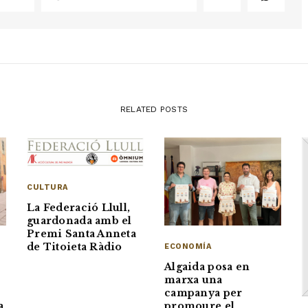
RELATED POSTS
CULTURA
La Federació Llull,
guardonada amb el
Premi Santa Anneta
de Titoieta Ràdio
ECONOMÍA
Algaida posa en
marxa una
campanya per
a
promoure el