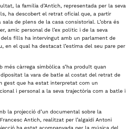
ltat, la família d’Antich, representada per la seva
ls, ha descobert el retrat oficial que, a partir
a sala de plens de la casa consistorial. L’obra és
er, amic personal de l’ex polític i de la seva
n dels fills ha intervingut amb un parlament de
u, en el qual ha destacat l’estima del seu pare per
més càrrega simbòlica s’ha produït quan
ipositat la vara de batle al costat del retrat de
n gest que ha estat interpretat com un
ional i personal a la seva trajectòria com a batle i
mb la projecció d’un documental sobre la
 Francesc Antich, realitzat per l’algaidí Antoni
ojecció ha estat acompanyada per la música del