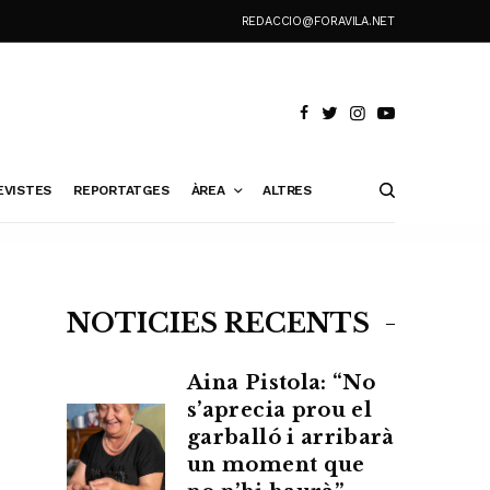
REDACCIO@FORAVILA.NET
EVISTES
REPORTATGES
ÀREA
ALTRES
NOTÍCIES RECENTS
Aina Pistola: “No
s’aprecia prou el
garballó i arribarà
un moment que