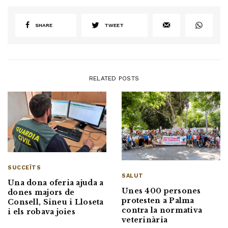
SHARE
TWEET
RELATED POSTS
SUCCEÏTS
SALUT
Una dona oferia ajuda a
Unes 400 persones
dones majors de
protesten a Palma
Consell, Sineu i Lloseta
contra la normativa
i els robava joies
veterinària