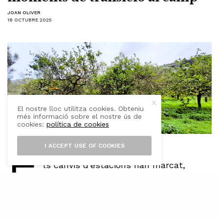
JOAN OLIVER
18 OCTUBRE 2025
El nostre lloc utilitza cookies. Obteniu
més informació sobre el nostre ús de
cookies:
política de cookies
I ACCEPT USE OF COOKIES
E
ls canvis d’estacions han marcat,
sempre, un moment de transició als
horts, camps, oliverars, boscos…,
creant indubtablement tasques