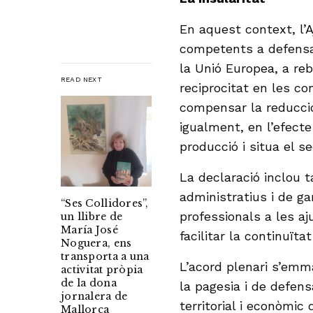
En aquest context, l’
competents a defensar
la Unió Europea, a re
READ NEXT
reciprocitat en les co
compensar la reducció
igualment, en l’efecte
producció i situa el s
La declaració inclou 
administratius i de ga
“Ses Collidores”,
professionals a les a
un llibre de
María José
facilitar la continuïta
Noguera, ens
transporta a una
L’acord plenari s’emm
activitat pròpia
de la dona
la pagesia i de defens
jornalera de
territorial i econòmi
Mallorca