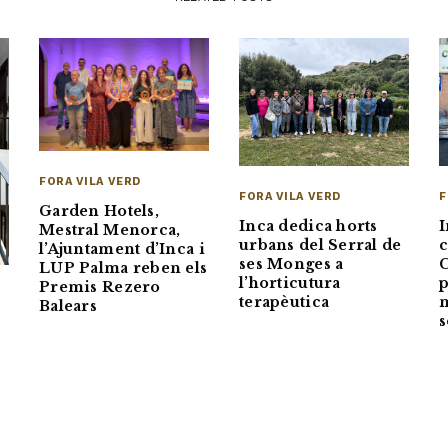
FORA VILA VERD
FORA VILA VERD
F
Garden Hotels,
Inca dedica horts
I
Mestral Menorca,
urbans del Serral de
c
l’Ajuntament d’Inca i
ses Monges a
C
LUP Palma reben els
l’horticutura
p
Premis Rezero
terapèutica
m
Balears
s