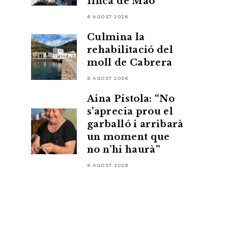
finca de Maó
6 AGOST 2026
Culmina la
rehabilitació del
moll de Cabrera
6 AGOST 2026
Aina Pistola: “No
s’aprecia prou el
garballó i arribarà
un moment que
no n’hi haurà”
6 AGOST 2026