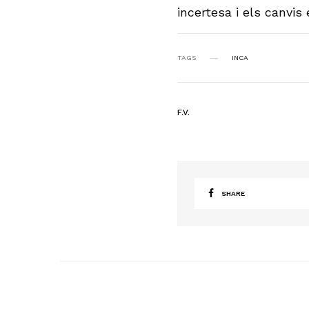
incertesa i els canvis
TAGS
INCA
F.V.
SHARE