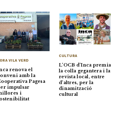
CULTURA
ORA VILA VERD
L’OCB d’Inca premia
nca renova el
la colla gegantera i la
onveni amb la
revista local, entre
ooperativa Pagesa
d’altres, per la
er impulsar
dinamització
illores i
cultural
ostenibilitat