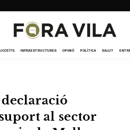
UCCEÏTS
INFRAESTRUCTURES
OPINIÓ
POLÍTICA
SALUT
ENTR
 declaració
suport al sector