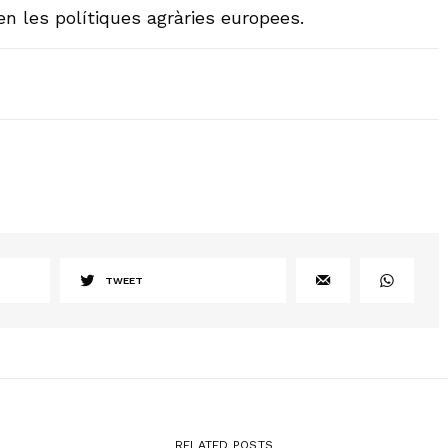
 en les polítiques agràries europees.
TWEET
RELATED POSTS