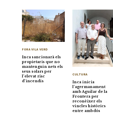
FORA VILA VERD
Inca sancionarà els
propietaris que no
mantenguin nets els
seus solars per
CULTURA
l’elevat risc
d’incendis
Inca inicia
l’agermanament
amb Aguilar de la
Frontera per
reconèixer els
vincles històrics
entre ambdós