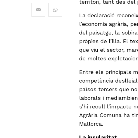
territori, tant des de
La declaració reconei
l’economia agrària, p
del paisatge, la sobira
pròpies de l’illa. El t
que viu el sector, mar
de moltes explotacions
Entre els principals 
competència deslleia
països tercers que no
laborals i mediambien
s’hi recull l’impacte 
Agrària Comuna ha ti
Mallorca.
La insularitat