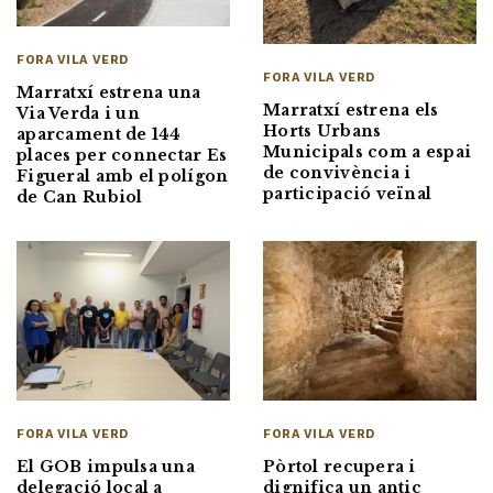
FORA VILA VERD
FORA VILA VERD
Marratxí estrena una
Marratxí estrena els
Via Verda i un
Horts Urbans
aparcament de 144
Municipals com a espai
places per connectar Es
de convivència i
Figueral amb el polígon
participació veïnal
de Can Rubiol
FORA VILA VERD
FORA VILA VERD
Pòrtol recupera i
El GOB impulsa una
dignifica un antic
delegació local a