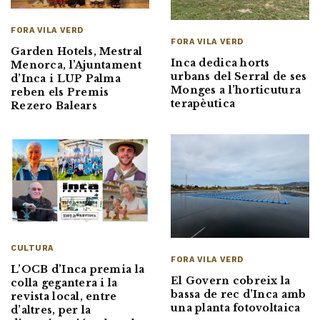
FORA VILA VERD
FORA VILA VERD
Garden Hotels, Mestral
Inca dedica horts
Menorca, l’Ajuntament
urbans del Serral de ses
d’Inca i LUP Palma
Monges a l’horticutura
reben els Premis
terapèutica
Rezero Balears
CULTURA
FORA VILA VERD
L’OCB d’Inca premia la
El Govern cobreix la
colla gegantera i la
bassa de rec d’Inca amb
revista local, entre
una planta fotovoltaica
d’altres, per la