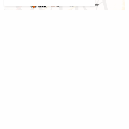
L’
Obra Cultural Balear ha fet una crida
a tota la ciutadania perquè participi en
la gran cantada popular de
La
Balanguera
prevista per al proper divendres,
29 de maig, una iniciativa que vol convertir
l’himne de Mallorca en protagonista d’una
jornada col·lectiva arreu de l’illa coincidint amb
el centenari de la seva estrena musicada.
La convocatòria inclou dues cantades
simultànies. La primera tindrà lloc a les 12 del
migdia als centres educatius de Mallorca,