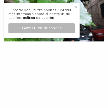
El nostre lloc utilitza cookies. Obteniu
més informació sobre el nostre ús de
cookies:
política de cookies
I ACCEPT USE OF COOKIES
S
i hi ha un arbre ornamental que està
relacionat amb l’inconscient de
multitud d’infants -de les generacions
anterior a l’actual- aquest és la morera, font
alimentària bàsica de milers de petits insectes