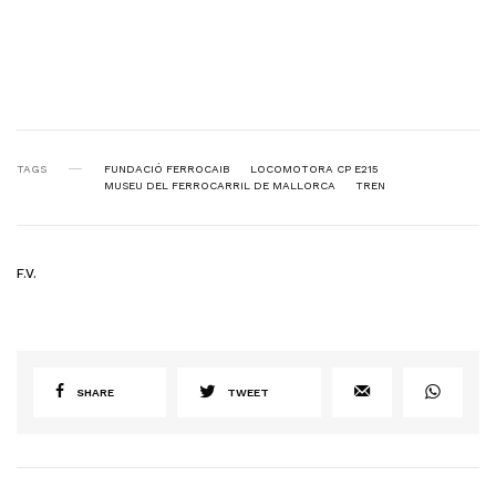
TAGS
FUNDACIÓ FERROCAIB
LOCOMOTORA CP E215
MUSEU DEL FERROCARRIL DE MALLORCA
TREN
F.V.
SHARE
TWEET