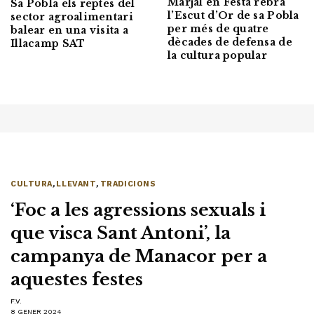
Marjal en Festa rebrà
Sa Pobla els reptes del
l’Escut d’Or de sa Pobla
sector agroalimentari
per més de quatre
balear en una visita a
dècades de defensa de
Illacamp SAT
la cultura popular
CULTURA
,
LLEVANT
,
TRADICIONS
‘Foc a les agressions sexuals i
que visca Sant Antoni’, la
campanya de Manacor per a
aquestes festes
F.V.
8 GENER 2024