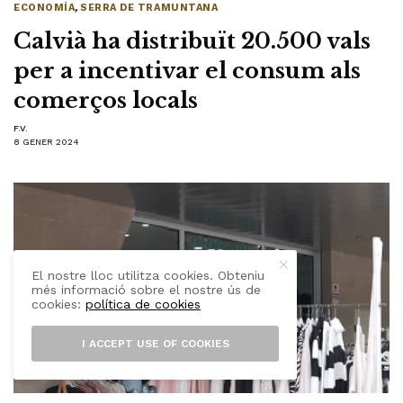
ECONOMÍA
,
SERRA DE TRAMUNTANA
Calvià ha distribuït 20.500 vals
per a incentivar el consum als
comerços locals
F.V.
8 GENER 2024
El nostre lloc utilitza cookies. Obteniu
més informació sobre el nostre ús de
cookies:
política de cookies
I ACCEPT USE OF COOKIES