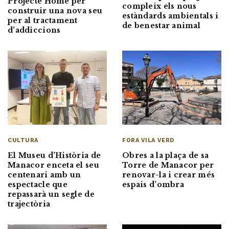
Projecte Home per
compleix els nous
construir una nova seu
estàndards ambientals i
per al tractament
de benestar animal
d’addiccions
CULTURA
FORA VILA VERD
El Museu d’Història de
Obres a la plaça de sa
Manacor enceta el seu
Torre de Manacor per
centenari amb un
renovar-la i crear més
espectacle que
espais d’ombra
repassarà un segle de
trajectòria