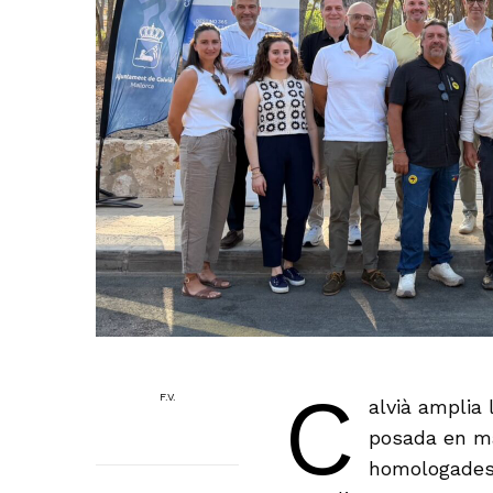
C
F.V.
alvià amplia 
posada en ma
homologades 