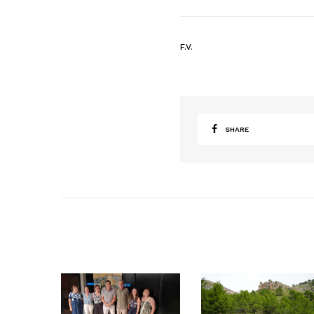
F.V.
SHARE