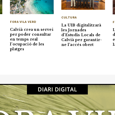
CULTURA
FORA VILA VERD
F
La UIB digitalitzarà
Calvià crea un servei
L
les Jornades
per poder consultar
d
d’Estudis Locals de
en temps real
e
Calvià per garantir-
l’ocupació de les
1
ne l’accés obert
platges