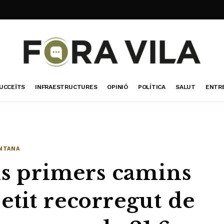
UCCEÏTS
INFRAESTRUCTURES
OPINIÓ
POLÍTICA
SALUT
ENTR
NTANA
ls primers camins
etit recorregut de