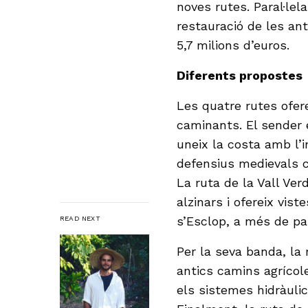
noves rutes. Paral·lel
restauració de les an
5,7 milions d’euros.
Diferents propostes
Les quatre rutes ofer
caminants. El sender 
uneix la costa amb l’i
defensius medievals co
La ruta de la Vall Ver
alzinars i ofereix vist
s’Esclop, a més de pa
READ NEXT
Per la seva banda, la 
antics camins agrícole
els sistemes hidràulic