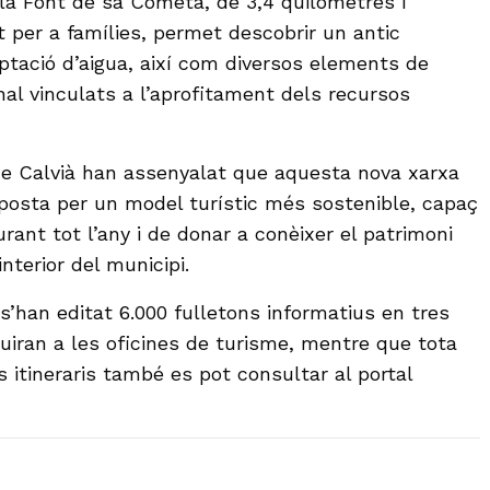
 la Font de sa Cometa, de 3,4 quilòmetres i
per a famílies, permet descobrir un antic
ptació d’aigua, així com diversos elements de
onal vinculats a l’aprofitament dels recursos
de Calvià han assenyalat que aquesta nova xarxa
aposta per un model turístic més sostenible, capaç
urant tot l’any i de donar a conèixer el patrimoni
interior del municipi.
s’han editat 6.000 fulletons informatius en tres
buiran a les oficines de turisme, mentre que tota
s itineraris també es pot consultar al portal