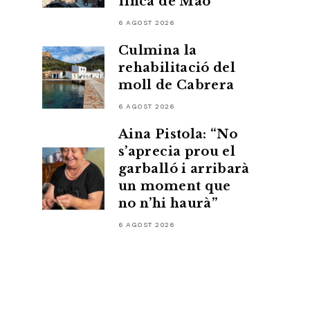
finca de Maó
6 AGOST 2026
Culmina la
rehabilitació del
moll de Cabrera
6 AGOST 2026
Aina Pistola: “No
s’aprecia prou el
garballó i arribarà
un moment que
no n’hi haurà”
6 AGOST 2026