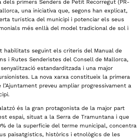
ta dels primers Senders de Petit Recorregut (PR-
lorca, una iniciativa que, segons han explicat,
ferta turística del municipi i potenciar els seus
imonials més enllà del model tradicional de sol i
t habilitats seguint els criteris del Manual de
ns i Rutes Senderistes del Consell de Mallorca,
 senyalització estandarditzada i una major
rsionistes. La nova xarxa constitueix la primera
e l’Ajuntament preveu ampliar progressivament a
ipi.
latzó és la gran protagonista de la major part
est espai, situat a la Serra de Tramuntana i que
0% de la superfície del terme municipal, concentra
us paisatgístics, històrics i etnològics de les