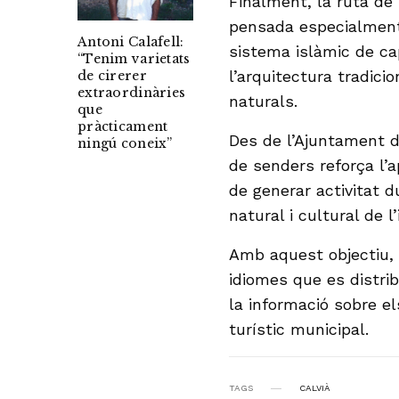
Finalment, la ruta de
pensada especialment 
Antoni Calafell:
sistema islàmic de ca
“Tenim varietats
l’arquitectura tradici
de cirerer
extraordinàries
naturals.
que
pràcticament
Des de l’Ajuntament 
ningú coneix”
de senders reforça l’
de generar activitat d
natural i cultural de l’
Amb aquest objectiu, 
idiomes que es distri
la informació sobre el
turístic municipal.
TAGS
CALVIÀ