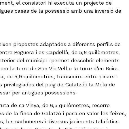
ament, el consistori hi executa un projecte de
tigues cases de la possessió amb una inversió de
eixen propostes adaptades a diferents perfils de
entre Peguera i es Capdellà, de 5,8 quilòmetres,
nterior del municipi i permet descobrir elements
m la torre de Son Vic Vell o la torre d’en Boira.
da, de 5,9 quilòmetres, transcorre entre pinars i
es privilegiades del puig de Galatzó i la Mola de
ssar per antigues possessions.
ruta de sa Vinya, de 6,5 quilòmetres, recorre
s de la finca de Galatzó i posa en valor les feixes,
s, les carboneres i diversos jaciments talaiòtics.