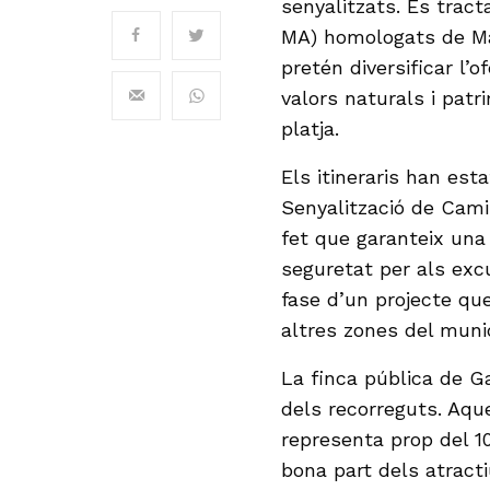
senyalitzats. Es trac
MA) homologats de Mal
pretén diversificar l’o
valors naturals i patr
platja.
Els itineraris han esta
Senyalització de Cami
fet que garanteix una
seguretat per als excu
fase d’un projecte qu
altres zones del munic
La finca pública de Ga
dels recorreguts. Aqu
representa prop del 1
bona part dels atracti