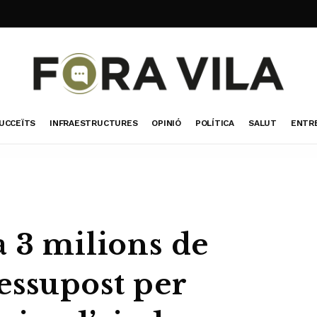
UCCEÏTS
INFRAESTRUCTURES
OPINIÓ
POLÍTICA
SALUT
ENTR
a 3 milions de
essupost per