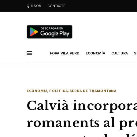
QUI SOM
CONTACTE
FORA VILA VERD
ECONOMÍA
CULTURA
S
ECONOMÍA
,
POLÍTICA
,
SERRA DE TRAMUNTANA
Calvià incorpor
romanents al pr