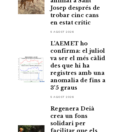
animal a Sant
Josep després de
trobar cinc cans
en estat crític
5 AGOST 2026
L’AEMET ho
confirma: el juliol
va ser el més càlid
des que hi ha
registres amb una
anomalia de fins a
3’5 graus
5 AGOST 2026
Regenera Deià
crea un fons
solidari per
facilitar que els