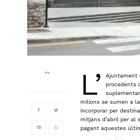
L’
F.V.
Ajuntament d
procedents d
suplementar 
milions se sumen a la
incorporar per destina
mitjans d’abril per al 
pagant aquestes últi