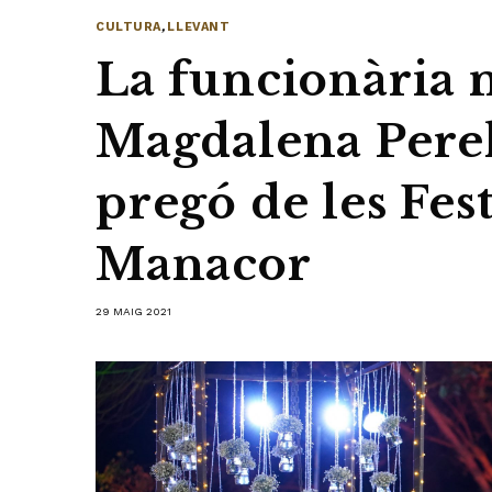
CULTURA
,
LLEVANT
La funcionària 
Magdalena Perel
pregó de les Fes
Manacor
29 MAIG 2021