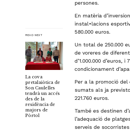
persones.
En matèria d’inversio
instal•lacions esporti
580.000 euros.
READ NEXT
Un total de 250.000 eu
de voreres de diferen
d’1.000.000 d’euros, i 
condicionament d’apa
La cova
Per a la promoció del
pretalaiòtica de
Son Caulelles
sumats als ja previst
tendrà un accés
221.760 euros.
des de la
residència de
majors de
També es destinen d’
Pòrtol
l’adequació de platges
serveis de socorristes