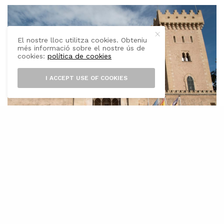
El nostre lloc utilitza cookies. Obteniu
més informació sobre el nostre ús de
cookies:
política de cookies
I ACCEPT USE OF COOKIES
L’
Ajuntament ha aprovat avui en la
sessió plenària el primer tràmit per a
posar en marxa el servei d’actuació