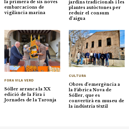
la primera de sis noves
jardins tradicionals i les
embarcacions de
plantes autòctones per
vigilància marina
reduir el consum
d’aigua
CULTURA
FORA VILA VERD
Obres d’emergència a
Sóller arranca la XX
la Fàbrica Nova de
edició de la Fira i
Sóller, que es
Jornades de la Taronja
convertirà en museu de
la indústria tèxtil