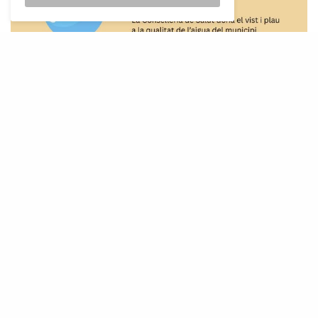
L’
aigua de sa Pobla torna a ser potable i
ja compleix tots els requisits per al
consum humà, segons ha informat
l’Ajuntament després dels controls i
seguiments realitzats per la Conselleria de
Salut i el Servei Municipal d’Aigües. Després de
diversos mesos en què no era recomanable
beure aigua de l’aixeta, les analítiques
confirmen que la qualitat s’ha estabilitzat i
s’ajusta als estàndards exigits.