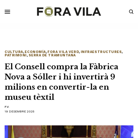
CULTURA
,
ECONOMÍA
,
FORA VILA VERD
,
INFRAESTRUCTURES
,
PATRIMONI
,
SERRA DE TRAMUNTANA
El Consell compra la Fàbrica
Nova a Sóller i hi invertirà 9
milions en convertir-la en
museu tèxtil
F.V.
19 DESEMBRE 2025