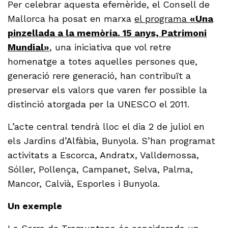
Per celebrar aquesta efemèride, el Consell de
Mallorca ha posat en marxa
el programa
«Una
pinzellada a la memòria. 15 anys, Patrimoni
Mundial»
,
una iniciativa que vol retre
homenatge a totes aquelles persones que,
generació rere generació, han contribuït a
preservar els valors que varen fer possible la
distinció atorgada per la UNESCO el 2011.
L’acte central tendrà lloc el dia 2 de juliol en
els Jardins d’Alfàbia, Bunyola. S’han programat
activitats a Escorca, Andratx, Valldemossa,
Sóller, Pollença, Campanet, Selva, Palma,
Mancor, Calvià, Esporles i Bunyola.
Un exemple