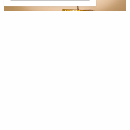
L
a campanya de parament de trampes
de primavera contra la vespa asiàtica
(Vespa velutina), impulsada per la
Conselleria d’Agricultura, Pesca i Medi Natural,
ha finalitzat amb la captura de 22 exemplars i
la localització del primer niu de l’any a Mallorca.
Aquest únic niu va ser detectat i retirat durant
el mes d’abril a Palma.
El dispositiu de vigilància es va posar en marxa
el mes de març amb l’objectiu de capturar les
reines fundadores abans que poguessin establir
noves colònies. Per això, es varen instal·lar 381