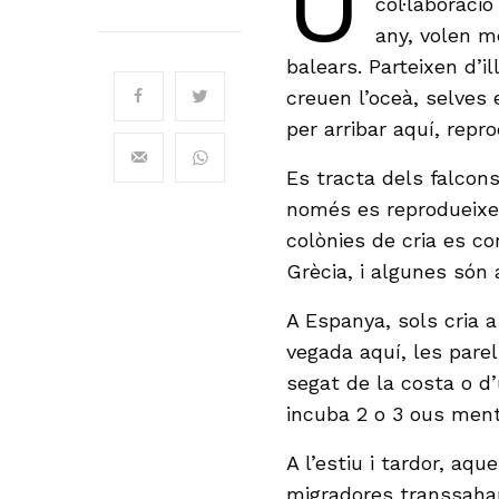
U
col·laboraci
any, volen m
balears. Parteixen d’il
creuen l’oceà, selves
per arribar aquí, repro
Es tracta dels falcons
només es reprodueixen
colònies de cria es co
Grècia, i algunes són 
A Espanya, sols cria a
vegada aquí, les parel
segat de la costa o d’
incuba 2 o 3 ous ment
A l’estiu i tardor, aq
migradores transsahar