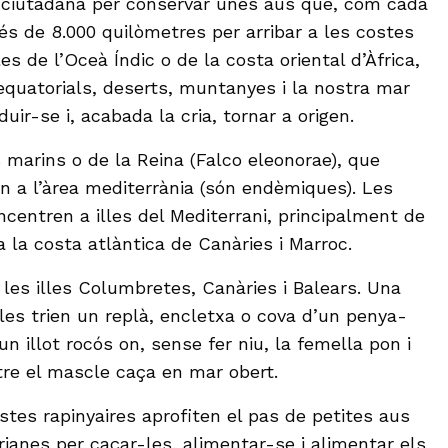
ó ciutadana per conservar unes aus que, com cada
és de 8.000 quilòmetres per arribar a les costes
les de l’Oceà Índic o de la costa oriental d’Àfrica,
 equatorials, deserts, muntanyes i la nostra mar
duir-se i, acabada la cria, tornar a origen.
 marins o de la Reina (Falco eleonorae), que
 a l’àrea mediterrània (són endèmiques). Les
ncentren a illes del Mediterrani, principalment de
a la costa atlàntica de Canàries i Marroc.
 les illes Columbretes, Canàries i Balears. Una
les trien un replà, encletxa o cova d’un penya-
un illot rocós on, sense fer niu, la femella pon i
re el mascle caça en mar obert.
uestes rapinyaires aprofiten el pas de petites aus
ianes per caçar-les, alimentar-se i alimentar els