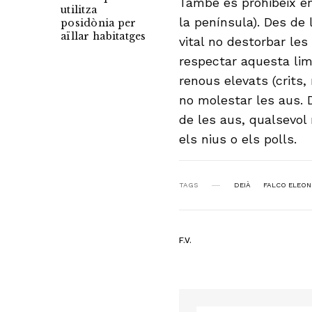
També es prohibeix en
utilitza
la península). Des de
posidònia per
aïllar habitatges
vital no destorbar les
respectar aquesta lim
renous elevats (crits
no molestar les aus. 
de les aus, qualsevol
els nius o els polls.
TAGS
DEIÀ
FALCO ELEO
F.V.