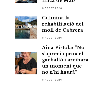
finca de Maó
6 AGOST 2026
Culmina la
rehabilitació del
moll de Cabrera
6 AGOST 2026
Aina Pistola: “No
s’aprecia prou el
garballó i arribarà
un moment que
no n’hi haurà”
6 AGOST 2026