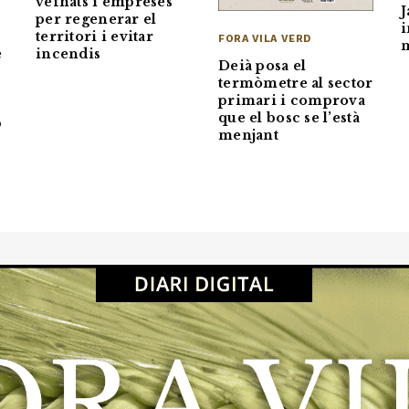
veïnats i empreses
J
per regenerar el
i
territori i evitar
FORA VILA VERD
m
e
incendis
Deià posa el
termòmetre al sector
primari i comprova
que el bosc se l’està
b
menjant