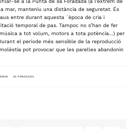
filar-se a la Punta de sa Foradada (a l’extrem de
 la mar, manteniu una distància de seguretat. És
 aus entre durant aquesta `època de cria i
itació temporal de pas. Tampoc no s’han de fer
, música a tot volum, motors a tota potència…) per
Durant el període més sensible de la reproducció
 molèstia pot provocar que les parelles abandonin
NORAE
SA FORADADA