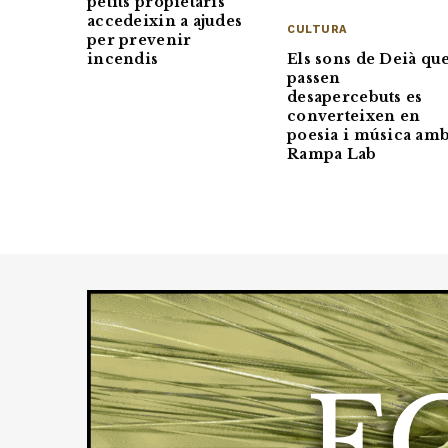
petits propietaris
accedeixin a ajudes
CULTURA
per prevenir
Els sons de Deià qu
incendis
passen
desapercebuts es
converteixen en
poesia i música am
Rampa Lab