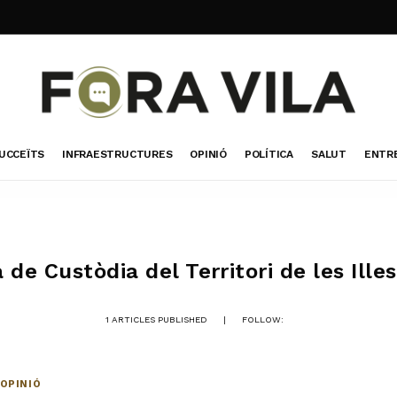
UCCEÏTS
INFRAESTRUCTURES
OPINIÓ
POLÍTICA
SALUT
ENTR
a de Custòdia del Territori de les Ille
1 ARTICLES PUBLISHED
|
FOLLOW:
OPINIÓ