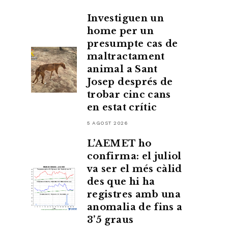
Investiguen un
home per un
presumpte cas de
maltractament
animal a Sant
Josep després de
trobar cinc cans
en estat crític
5 AGOST 2026
L’AEMET ho
confirma: el juliol
va ser el més càlid
des que hi ha
registres amb una
anomalia de fins a
3’5 graus