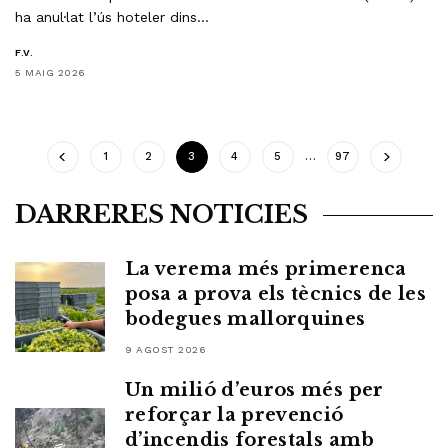
ha anul·lat l’ús hoteler dins…
F.V.
5 MAIG 2026
1
2
3
4
5
…
97
DARRERES NOTICIES
La verema més primerenca
posa a prova els tècnics de les
bodegues mallorquines
9 AGOST 2026
Un milió d’euros més per
reforçar la prevenció
d’incendis forestals amb