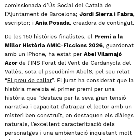
comissionada d’Ús Social del Català de
l’Ajuntament de Barcelona;
Jordi Sierra i Fabra
,
escriptor; i
Ania Posada
, creadora de contingut.
De les 150 històries finalistes, el
Premi a la
Millor Història AMIC-Ficcions 2026
, guardonat
amb un iPhone, ha estat per
Abel Vilamajó
Azor
de l’INS Forat del Vent de Cerdanyola del
Vallès, sota el pseudònim Abel8, pel seu relat
“
El preu de callar
”. El jurat ha considerat que la
història mereixia el primer premi per una
història que “destaca per la seva gran tensió
narrativa i capacitat d’atrapar el lector amb un
misteri ben construït, on destaquen els diàlegs
naturals, l’excel·lent caracterització dels
personatges i una ambientació inquietant molt