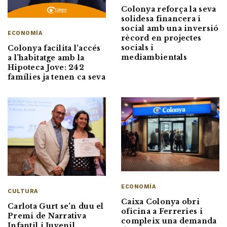
Colonya reforça la seva
solidesa financera i
social amb una inversió
ECONOMÍA
rècord en projectes
socials i
Colonya facilita l’accés
mediambientals
a l’habitatge amb la
Hipoteca Jove: 242
famílies ja tenen ca seva
ECONOMÍA
CULTURA
Caixa Colonya obri
Carlota Gurt se’n duu el
oficina a Ferreries i
Premi de Narrativa
compleix una demanda
Infantil i Juvenil