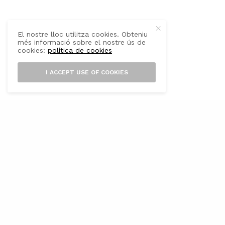
El nostre lloc utilitza cookies. Obteniu
més informació sobre el nostre ús de
cookies:
política de cookies
I ACCEPT USE OF COOKIES
P
alma ha estat l’escenari de la cinquena
edició del Concurs Nacional de Cuina
per a Persones Invidents amb Producte
Local, una iniciativa impulsada per l’Associació