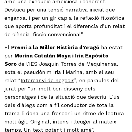
amb una execució ambiciosa i coherent.
Destaca per una tensió narrativa inicial que
enganxa, i per un gir cap a la reflexió filosòfica
que aporta profunditat i el diferencia d’un relat
de ciència-ficció convencional”.
El
Premi a la
Millor Història d’Aragó
ha estat
per
Marina Catalán Moya i Iria Expósito
Soro
de l’IES Joaquin Torres de Mequinensa,
sota el pseudònim Iria i Marina, amb el seu
relat “
Intercanvi de negocis
”, en paraules del
jurat per “un molt bon disseny dels
personatges i de la situació que descriu. L’ús
dels diàlegs com a fil conductor de tota la
trama li dona una frescor i un ritme de lectura
molt àgil. Original, intens i lleuger al mateix
temps. Un text potent i molt amè”.