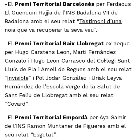
-El
Premi Territorial Barcelonès
per Ferdaous
El Guenouni Hajjia de l’INS Badalona VII de
Badalona amb el seu relat “
Testimoni d’una
noia que va recuperar la seva veu
”.
-El
Premi Territorial Baix Llobregat
ex aequo
per Hugo Carstens Leon, Martí Fernández
Gonzalo i Hugo Leon Carrasco del Col·legi Sant
Lluís de Pla i Amell de Begues amb el seu relat
“
Invisible
” i Pol Jodar González i Uriak Leyva
Hernández de l’Escola Verge de la Salut de
Sant Feliu de Llobregat amb el seu relat
“
Covard
”.
-El
Premi Territorial Empordà
per Aya Samir
de l’INS Ramon Muntaner de Figueres amb el
seu relat “
Esgotat
”.