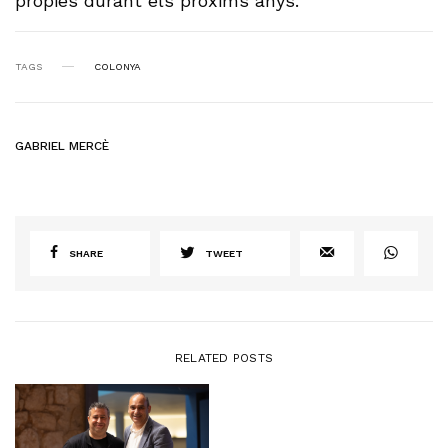
pròpies durant els pròxims anys.
TAGS
COLONYA
GABRIEL MERCÈ
SHARE
TWEET
RELATED POSTS