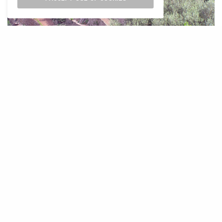
E
l Consell de Mallorca invertirà 2.825.000
euros en la conservació del paisatge
cultural de la Serra de Tramuntana,
patrimoni mundial de la UNESCO. Aquesta
dotació, canalitzada a través del Consorci Serra
de Tramuntana, suposa un increment
significatiu respecte de l’any anterior,
especialment pel que fa a les subvencions per
a particulars i cooperatives.