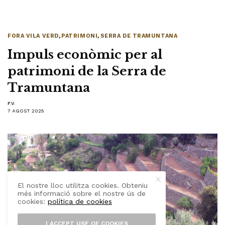
FORA VILA VERD
,
PATRIMONI
,
SERRA DE TRAMUNTANA
Impuls econòmic per al
patrimoni de la Serra de
Tramuntana
F.V.
7 AGOST 2025
El nostre lloc utilitza cookies. Obteniu
més informació sobre el nostre ús de
cookies:
política de cookies
I ACCEPT USE OF COOKIES