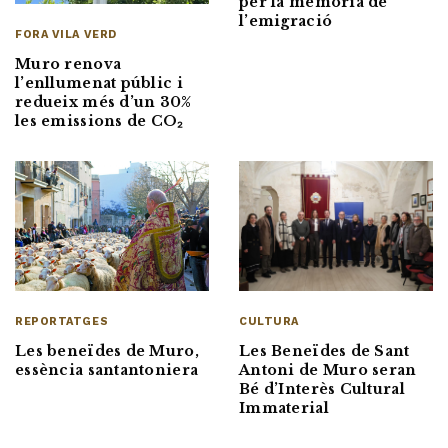
per la memòria de
l’emigració
FORA VILA VERD
Muro renova
l’enllumenat públic i
redueix més d’un 30%
les emissions de CO₂
CULTURA
REPORTATGES
Les Beneïdes de Sant
Les beneïdes de Muro,
Antoni de Muro seran
essència santantoniera
Bé d’Interès Cultural
Immaterial