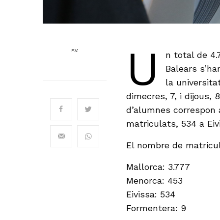
U
F.V.
n total de 4
Balears s’ha
la universit
dimecres, 7, i dijous, 
d’alumnes correspon a
matriculats, 534 a Eiv
El nombre de matricul
Mallorca: 3.777
Menorca: 453
Eivissa: 534
Formentera: 9