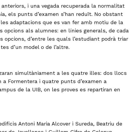
 anteriors, i una vegada recuperada la normalitat
a, els punts d’examen s’han reduït. No obstant
 les adaptacions que es van fer amb motiu de la
 opcions als alumnes: en línies generals, de cada
 opcions, d’entre les quals l’estudiant podrà triar
tes d’un model o de l’altre.
zaran simultàniament a les quatre illes: dos llocs
un a Formentera i quatre punts d’examen a
ampus de la UIB, on les proves es repartiran en
dificis Antoni Maria Alcover i Sureda, Beatriu de
or de Jovellanos i Guillem Cifre de Colonya