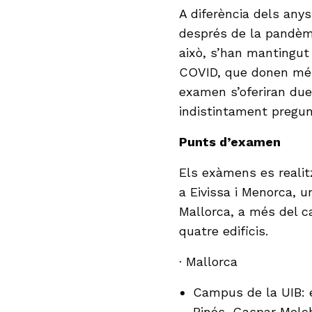
A diferència dels anys
després de la pandèmi
això, s’han mantingut
COVID, que donen més
examen s’oferiran dues
indistintament pregun
Punts d’examen
Els exàmens es realit
a Eivissa i Menorca, 
Mallorca, a més del c
quatre edificis.
· Mallorca
Campus de la UIB: e
Pinós, Gaspar Melch