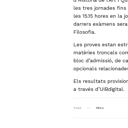
les tres jornades fins
les 15.15 hores en la j
darrers exàmens seran 
Filosofia.
Les proves estan estr
matèries troncals comu
bloc d’admissió, de c
opcionals relacionade
Els resultats provisio
a través d’UIBdigital.
TAGS
PBAU