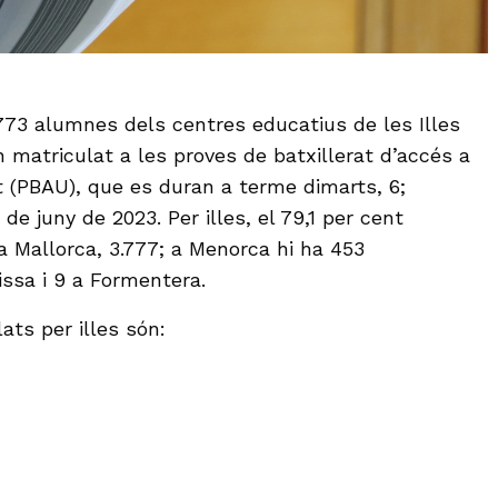
.773 alumnes dels centres educatius de les Illes
n matriculat a les proves de batxillerat d’accés a
at (PBAU), que es duran a terme dimarts, 6;
8 de juny de 2023. Per illes, el 79,1 per cent
 Mallorca, 3.777; a Menorca hi ha 453
issa i 9 a Formentera.
ats per illes són: