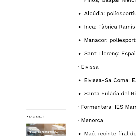
Alcúdia: poliesporti
Inca: Fàbrica Ramis
Manacor: poliesport
Sant Llorenç: Espai
· Eivissa
Eivissa-Sa Coma: Es
Santa Eulària del R
· Formentera: IES Mar
READ NEXT
· Menorca
Maó: recinte firal 