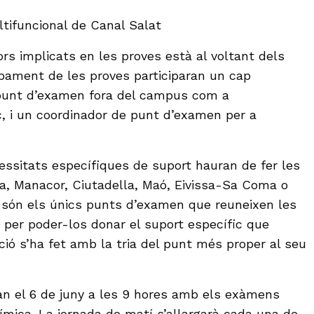
ltifuncional de Canal Salat
rs implicats en les proves està al voltant dels
upament de les proves participaran un cap
 punt d’examen fora del campus com a
, i un coordinador de punt d’examen per a
ssitats específiques de suport hauran de fer les
a, Manacor, Ciutadella, Maó, Eivissa-Sa Coma o
 són els únics punts d’examen que reuneixen les
per poder-los donar el suport específic que
ció s’ha fet amb la tria del punt més proper al seu
n el 6 de juny a les 9 hores amb els exàmens
Química. La jornada de matí s’allargarà cada una de