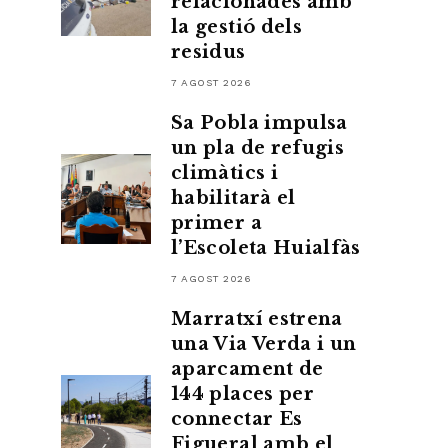
relacionades amb
la gestió dels
residus
7 AGOST 2026
Sa Pobla impulsa
un pla de refugis
climàtics i
habilitarà el
primer a
l’Escoleta Huialfàs
7 AGOST 2026
Marratxí estrena
una Via Verda i un
aparcament de
144 places per
connectar Es
Figueral amb el