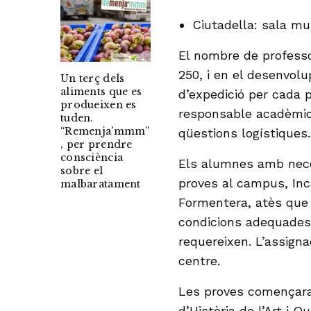
Ciutadella: sala mu
El nombre de professo
250, i en el desenvol
Un terç dels
aliments que es
d’expedició per cada
produeixen es
responsable acadèmic
tuden.
“Remenja’mmm”
qüestions logístiques.
, per prendre
consciència
Els alumnes amb nece
sobre el
proves al campus, Inc
malbaratament
Formentera, atès que
condicions adequades 
requereixen. L’assigna
centre.
Les proves començara
d’Història de l’Art i 