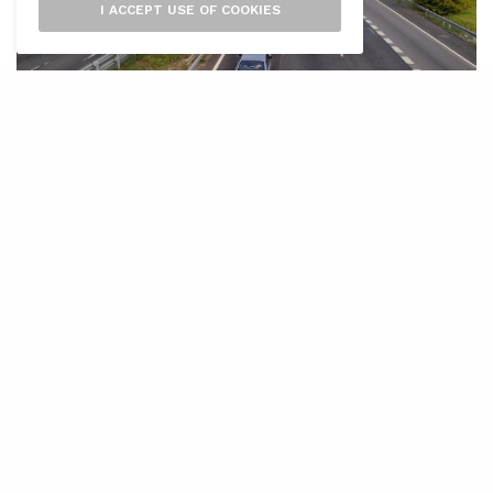
I ACCEPT USE OF COOKIES
A
questa mitjanit entra en vigor la
reducció de velocitat per a tots els
vehicles a 80 quilòmetres per hora als
11 quilòmetres de la via de cintura de Palma,
una mesura que segons el Consell de Mallorca
és “imprescindible” en el context actual
d’emergència
climàtica perquè “ajudarà a pal·liar els efectes