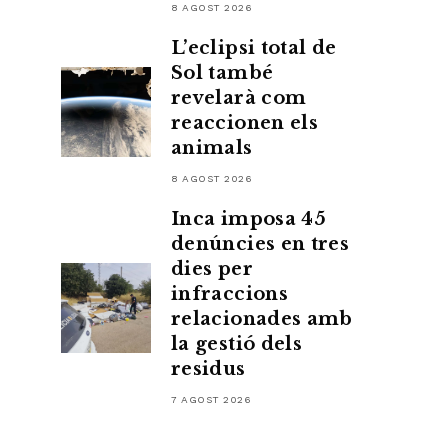
8 AGOST 2026
L’eclipsi total de
Sol també
revelarà com
reaccionen els
animals
8 AGOST 2026
Inca imposa 45
denúncies en tres
dies per
infraccions
relacionades amb
la gestió dels
residus
7 AGOST 2026