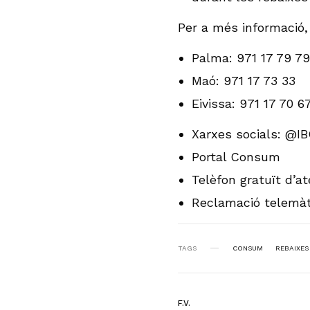
Per a més informació, 
Palma: 971 17 79 79
Maó: 971 17 73 33
Eivissa: 971 17 70 6
Xarxes socials: @
Portal Consum
Telèfon gratuït d’a
Reclamació telemàt
TAGS
CONSUM
REBAIXES
F.V.