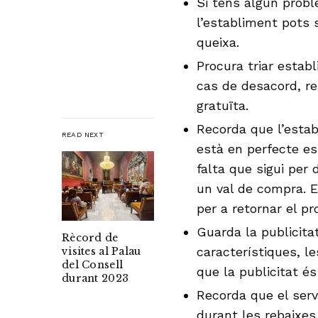
Si tens algun prob
l’establiment pots s
queixa.
Procura triar estab
cas de desacord, re
gratuïta.
Recorda que l’estab
READ NEXT
està en perfecte es
falta que sigui per
un val de compra. E
per a retornar el pr
Guarda la publicit
Rècord de
característiques, l
visites al Palau
del Consell
que la publicitat és
durant 2023
Recorda que el serve
durant les rebaixes