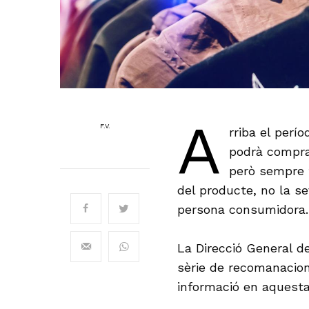
A
F.V.
rriba el perí
podrà compra
però sempre 
del producte, no la se
persona consumidora.
La Direcció General d
sèrie de recomanacio
informació en aquesta