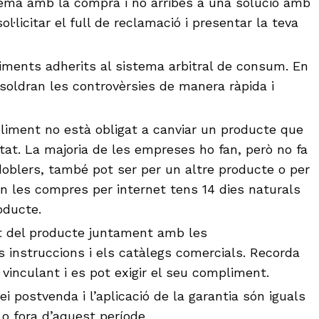
lema amb la compra i no arribes a una solució amb
ol·licitar el full de reclamació i presentar la teva
liments adherits al sistema arbitral de consum. En
soldran les controvèrsies de manera ràpida i
liment no està obligat a canviar un producte que
tat. La majoria de les empreses ho fan, però no fa
 doblers, també pot ser per un altre producte o per
n les compres per internet tens 14 dies naturals
oducte.
at del producte juntament amb les
es instruccions i els catàlegs comercials. Recorda
 vinculant i es pot exigir el seu compliment.
i postvenda i l’aplicació de la garantia són iguals
 o fora d’aquest període.