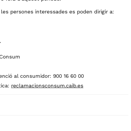
les persones interessades es poden dirigir a:
7
IBConsum
tenció al consumidor: 900 16 60 00
ica:
reclamacionsconsum.caib.es