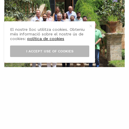
El nostre lloc utilitza cookies. Obteniu
més informació sobre el nostre ús de
cookies:
política de cookies
I ACCEPT USE OF COOKIES
E
ls batles i les batlesses de la Serra de
Tramuntana varen ser ahir a Raixa per
prendre part a la Mesa de Batles i
Batlesses de la Serra de Tramuntana, presidida