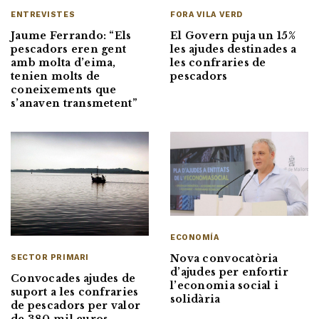
ENTREVISTES
FORA VILA VERD
Jaume Ferrando: “Els
El Govern puja un 15%
pescadors eren gent
les ajudes destinades a
amb molta d’eima,
les confraries de
tenien molts de
pescadors
coneixements que
s’anaven transmetent”
ECONOMÍA
Nova convocatòria
SECTOR PRIMARI
d’ajudes per enfortir
Convocades ajudes de
l’economia social i
suport a les confraries
solidària
de pescadors per valor
de 380 mil euros