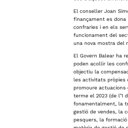
El conseller Joan Sim
finançament es dona u
confraries i en els se
funcionament del sect
una nova mostra del no
El Govern Balear ha r
poden acollir les con
objectiu la compensac
les activitats pròpies
promoure actuacions e
terme el 2023 (de l’1 
fonamentalment, la tr
gestió de vendes, la 
pesquers, la formació 
matèria de gestió de r