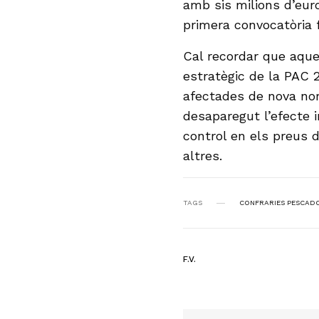
amb sis milions d’euro
primera convocatòria f
Cal recordar que aqu
estratègic de la PAC 
afectades de nova no
desaparegut l’efecte i
control en els preus d
altres.
TAGS
CONFRARIES PESCAD
F.V.