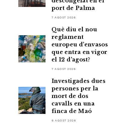
descongelat en el
port de Palma
7 AGOST 2026
Què diu el nou
reglament
europeu d’envasos
que entra en vigor
el 12 d’agost?
7 AGOST 2026
Investigades dues
persones per la
mort de dos
cavalls en una
finca de Maó
6 AGOST 2026