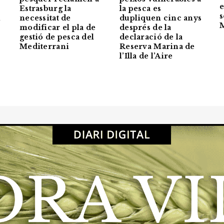
e
la pesca es
Estrasburg la
s
dupliquen cinc anys
necessitat de
5
M
després de la
modificar el pla de
declaració de la
gestió de pesca del
Reserva Marina de
Mediterrani
l’Illa de l’Aire