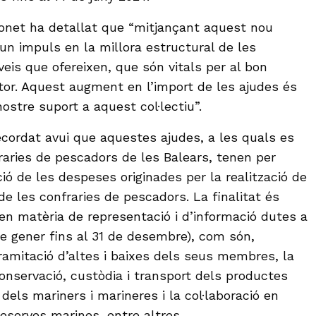
onet ha detallat que “mitjançant aquest nou
n impuls en la millora estructural de les
rveis que ofereixen, que són vitals per al bon
or. Aquest augment en l’import de les ajudes és
stre suport a aquest col·lectiu”.
ecordat avui que aquestes ajudes, a les quals es
fraries de pescadors de les Balears, tenen per
ió de les despeses originades per la realització de
 de les confraries de pescadors. La finalitat és
n matèria de representació i d’informació dutes a
de gener fins al 31 de desembre), com són,
amitació d’altes i baixes dels seus membres, la
conservació, custòdia i transport dels productes
dels mariners i marineres i la col·laboració en
eserves marines, entre altres.