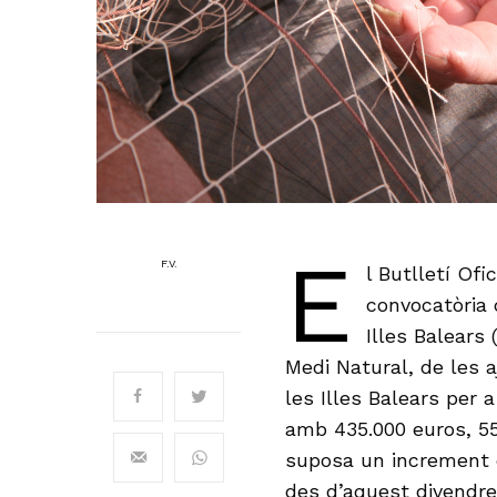
E
F.V.
l Butlletí Ofi
convocatòria 
Illes Balears 
Medi Natural, de les 
les Illes Balears per 
amb 435.000 euros, 55
suposa un increment de
des d’aquest divendres