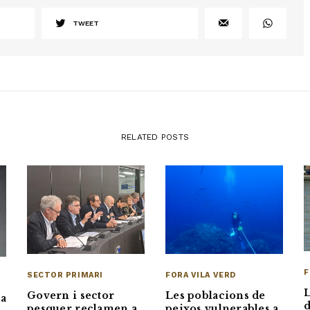
TWEET
RELATED POSTS
F
FORA VILA VERD
SECTOR PRIMARI
L
Les poblacions de
Govern i sector
 a
d
peixos vulnerables a
pesquer reclamen a