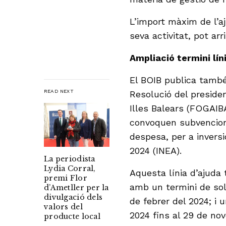
L’import màxim de l’aj
seva activitat, pot arr
Ampliació termini lín
El BOIB publica també 
READ NEXT
Resolució del preside
Illes Balears (FOGAIB
convoquen subvencion
despesa, per a invers
2024 (INEA).
La periodista
Lydia Corral,
Aquesta línia d’ajuda
premi Flor
amb un termini de sol·
d’Ametller per la
divulgació dels
de febrer del 2024; i 
valors del
2024 fins al 29 de no
producte local