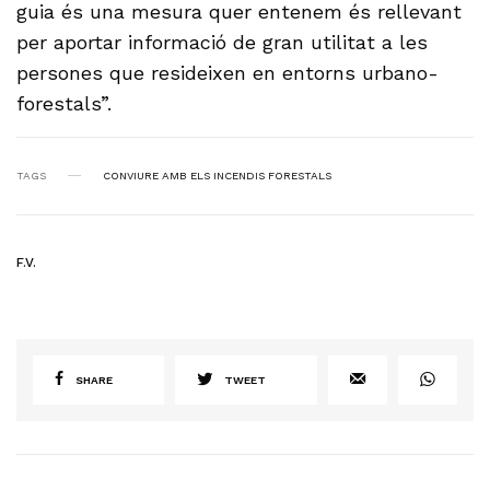
guia és una mesura quer entenem és rellevant
per aportar informació de gran utilitat a les
persones que resideixen en entorns urbano-
forestals”.
TAGS
CONVIURE AMB ELS INCENDIS FORESTALS
F.V.
SHARE
TWEET