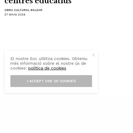
centres educatius
OBRA CULTURAL BALEAR
27 MAIG 2026
El nostre lloc utilitza cookies. Obteniu
més informació sobre el nostre ús de
cookies:
política de cookies
I ACCEPT USE OF COOKIES
L’
Obra Cultural Balear (OCB) ha
presentat avui els darrers detalls de