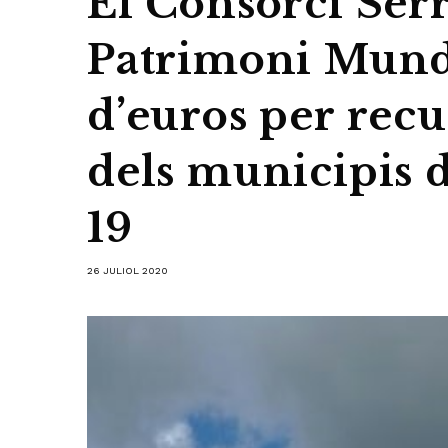
El Consorci Ser
Patrimoni Mund
d’euros per rec
dels municipis d
19
26 JULIOL 2020