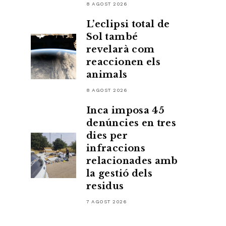
8 AGOST 2026
L’eclipsi total de
Sol també
revelarà com
reaccionen els
animals
8 AGOST 2026
Inca imposa 45
denúncies en tres
dies per
infraccions
relacionades amb
la gestió dels
residus
7 AGOST 2026