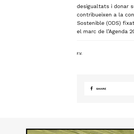
desigualtats i donar s
contribueixen a la c
Sostenible (ODS) fixa
el marc de l’Agenda 2
F.V.
SHARE