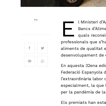
E
F.V.
l Ministeri d’
Bancs d’Alim
quals reconei
professionals que s’han
aliments de qualitat e
desenvolupament de el
En aquesta 32ena edici
Federació Espanyola d
l’extraordinària labor
especialment, la que 
per la pandèmia de la
Els premiats han estat