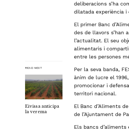
deliberacions s’ha co
dilatada experiència i
El primer Banc d’Alim
des de llavors s’han a
l’actualitat. El seu o
alimentaris i compart
entre les persones mé
READ NEXT
Per la seva banda, FE
ànim de lucre el 1996,
promocionar i defensar
territori nacional.
El Banc d’Aliments de
Eivissa anticipa
la verema
de l’Ajuntament de P
Els bancs d’aliments 