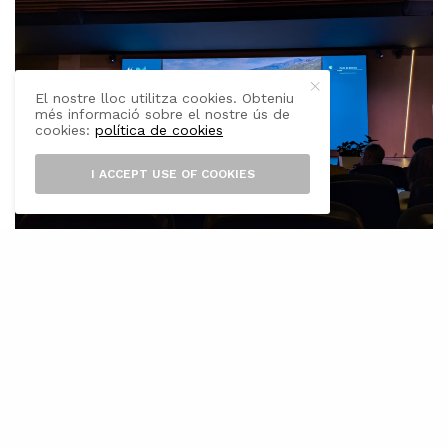
El nostre lloc utilitza cookies. Obteniu
més informació sobre el nostre ús de
cookies:
política de cookies
I ACCEPT USE OF COOKIES
L
a Conselleria de la Mar i del Cicle de
l’Aigua ha presentat el desplegament
del dispositiu de vigilància i neteja del
litoral balear per a aquesta temporada, que
comptarà amb un total de 45 embarcacions
distribuïdes entre tasques de control i retirada