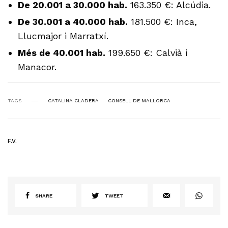
De 20.001 a 30.000 hab.
163.350 €: Alcúdia.
De 30.001 a 40.000 hab.
181.500 €: Inca,
Llucmajor i Marratxí.
Més de 40.001 hab.
199.650 €: Calvià i
Manacor.
TAGS
CATALINA CLADERA
CONSELL DE MALLORCA
F.V.
SHARE
TWEET