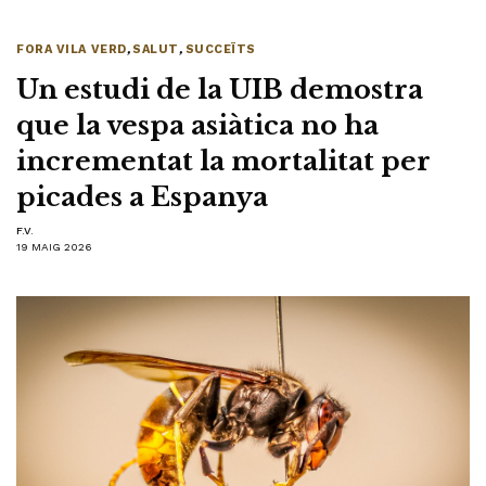
FORA VILA VERD
,
SALUT
,
SUCCEÏTS
Un estudi de la UIB demostra
que la vespa asiàtica no ha
incrementat la mortalitat per
picades a Espanya
F.V.
19 MAIG 2026