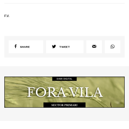
F.V.
SHARE
TWEET