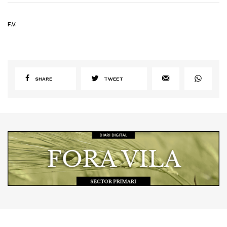
F.V.
SHARE
TWEET