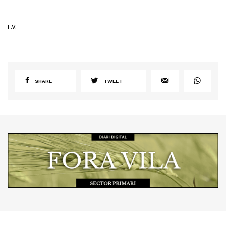
F.V.
SHARE
TWEET