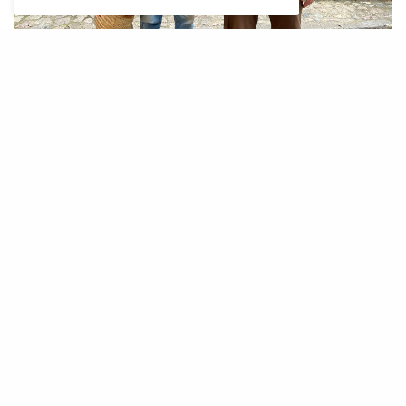
P
er a molts, el Barranc de Biniaraix és
molt més que un paisatge emblemàtic
de Mallorca. És un espai carregat de
memòria, d’esforç i de vincles humans, un
indret que ha marcat generacions senceres.
Bona part d’aquest caràcter s’ha conservat
gràcies a persones com Toni Marcús i Gori
Reynés, dos dels “barranquers” més veterans,
que han dedicat el seu temps lliure i bona part
de la seva vida a cuidar, recuperar i estimar
aquest racó únic de la Serra.