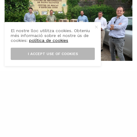
El nostre lloc utilitza cookies. Obteniu
més informació sobre el nostre ús de
cookies:
política de cookies
I ACCEPT USE OF COOKIES
E
l conseller de Medi Ambient i Territori,
Miquel Mir, i el director general d’Espais
Naturals i Biodiversitat, Llorenç Mas,
visitaren dijous, les instal·lacions del Consorci
per a la Recuperació de la Fauna a les Illes
Balears (COFIB) on, aquesta setmana, s’han
començat a facilitar, a tretze ajuntaments de