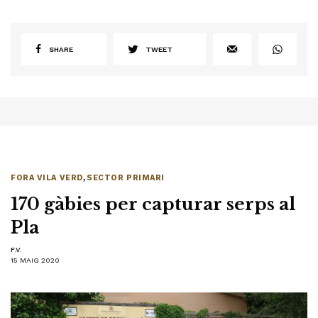
SHARE
TWEET
FORA VILA VERD
,
SECTOR PRIMARI
170 gàbies per capturar serps al
Pla
F.V.
15 MAIG 2020