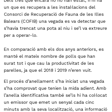
Dels tres que encara no ho han estat, n’hi ha
un que es recupera a les instal·lacions del
Consorci de Recuperació de Fauna de les Illes
Balears (COFIB) una vegada es va detectar que
s’havia trencat una pota al niu i se’l va extreure
per a operar-lo.
En comparació amb els dos anys anteriors, es
manté el mateix nombre de polls que han
surat tot i que cau la productivitat de les
parelles, ja que el 2018 i 2019 n’eren vuit.
El procés d’anellament s’ha iniciat una vegada
s’ha comprovat que tenien la mida adient. Amb
l’anella identificativa també se’ls hi ha col·locat
un emissor que emet un senyal cada cinc
minuts amb la seva localització, una informació