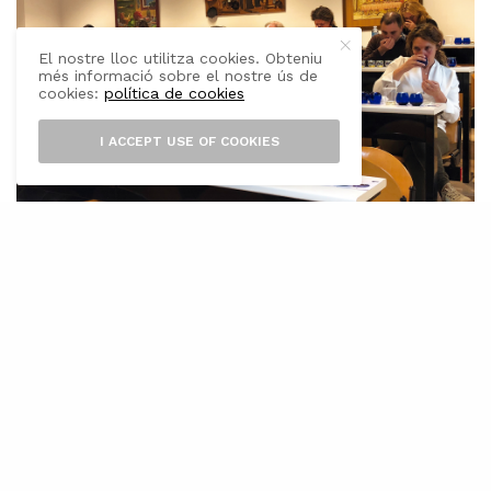
El nostre lloc utilitza cookies. Obteniu
més informació sobre el nostre ús de
cookies:
política de cookies
I ACCEPT USE OF COOKIES
L
a Conselleria d’Agricultura, Pesca i
Alimentació continua la promoció el vi
de les Illes Balears a través de les
xarxes socials i amb la col·laboració de
l’Associació Balear de Sommeliers. La setmana
vinent, la tercera dels tasts virtuals de vi,