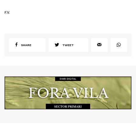
F.V.
SHARE
TWEET