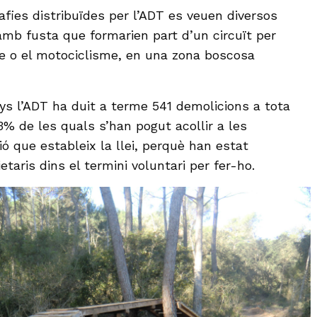
afies distribuïdes per l’ADT es veuen diversos
mb fusta que formarien part d’un circuït per
sme o el motociclisme, en una zona boscosa
nys l’ADT ha duit a terme 541 demolicions a tota
 93% de les quals s’han pogut acollir a les
ó que estableix la llei, perquè han estat
taris dins el termini voluntari per fer-ho.