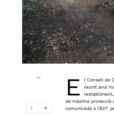
E
F.V.
l Consell de D
reunit avui m
restabliment, 
de màxima protecció AN
comunicada a l’ADT p