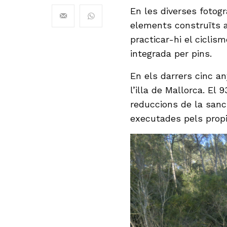
En les diverses fotogr
elements construïts a
practicar-hi el cicli
integrada per pins.
En els darrers cinc a
l’illa de Mallorca. El
reduccions de la sanci
executades pels propie