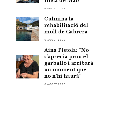
finca de Maó
6 AGOST 2026
Culmina la
rehabilitació del
moll de Cabrera
6 AGOST 2026
Aina Pistola: “No
s’aprecia prou el
garballó i arribarà
un moment que
no n’hi haurà”
6 AGOST 2026