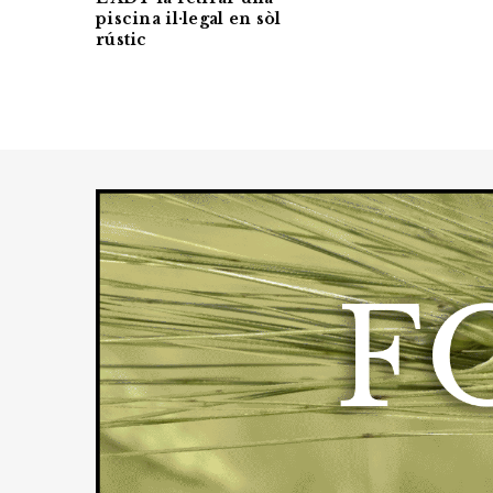
piscina il·legal en sòl
rústic