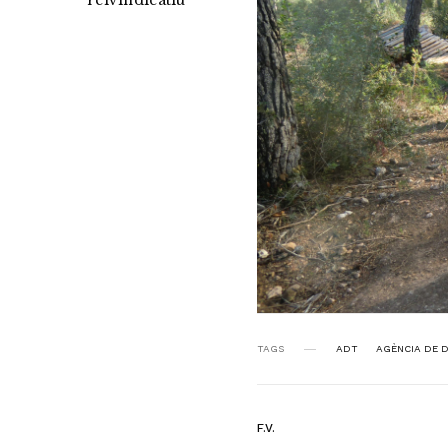
reivindicatiu
TAGS
ADT
AGÈNCIA DE D
F.V.