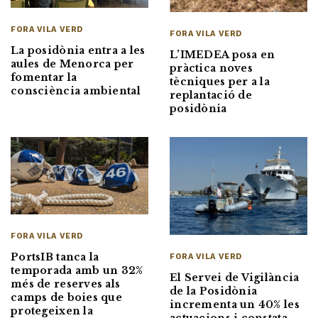
FORA VILA VERD
FORA VILA VERD
La posidònia entra a les
L’IMEDEA posa en
aules de Menorca per
pràctica noves
fomentar la
tècniques per a la
consciència ambiental
replantació de
posidònia
FORA VILA VERD
PortsIB tanca la
FORA VILA VERD
temporada amb un 32%
El Servei de Vigilància
més de reserves als
de la Posidònia
camps de boies que
incrementa un 40% les
protegeixen la
actuacions i constata