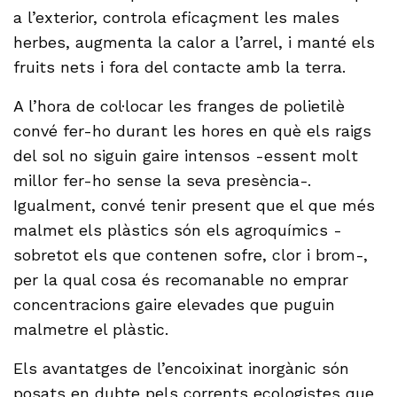
a l’exterior, controla eficaçment les males
herbes, augmenta la calor a l’arrel, i manté els
fruits nets i fora del contacte amb la terra.
A l’hora de col·locar les franges de polietilè
convé fer-ho durant les hores en què els raigs
del sol no siguin gaire intensos -essent molt
millor fer-ho sense la seva presència-.
Igualment, convé tenir present que el que més
malmet els plàstics són els agroquímics -
sobretot els que contenen sofre, clor i brom-,
per la qual cosa és recomanable no emprar
concentracions gaire elevades que puguin
malmetre el plàstic.
Els avantatges de l’encoixinat inorgànic són
posats en dubte pels corrents ecologistes que