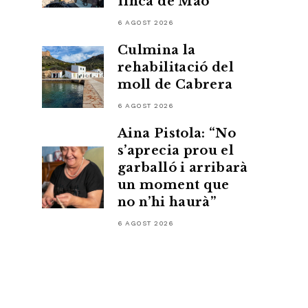
finca de Maó
6 AGOST 2026
Culmina la
rehabilitació del
moll de Cabrera
6 AGOST 2026
Aina Pistola: “No
s’aprecia prou el
garballó i arribarà
un moment que
no n’hi haurà”
6 AGOST 2026