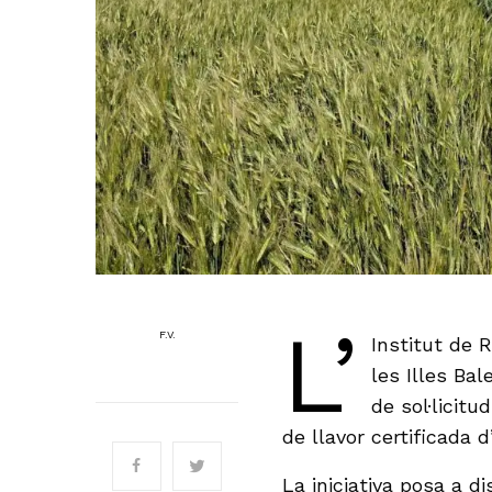
L’
F.V.
Institut de 
les Illes Ba
de sol·licit
de llavor certificada 
La iniciativa posa a di