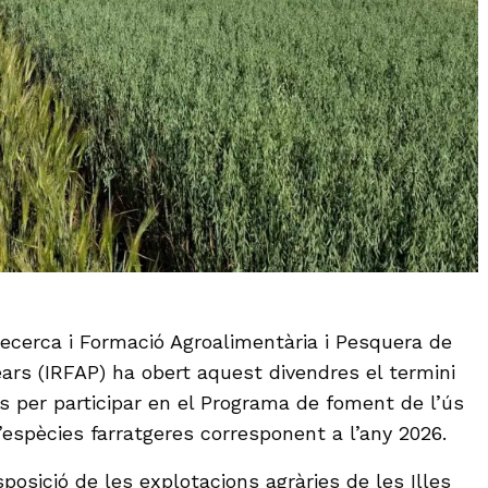
Recerca i Formació Agroalimentària i Pesquera de
lears (IRFAP) ha obert aquest divendres el termini
uds per participar en el Programa de foment de l’ús
d’espècies farratgeres corresponent a l’any 2026.
sposició de les explotacions agràries de les Illes