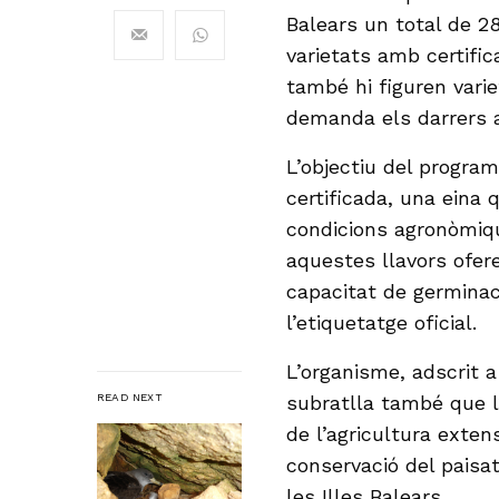
Balears un total de 28
varietats amb certific
també hi figuren vari
demanda els darrers an
L’objectiu del program
certificada, una eina q
condicions agronòmiqu
aquestes llavors ofere
capacitat de germinació
l’etiquetatge oficial.
L’organisme, adscrit a
READ NEXT
subratlla també que l
de l’agricultura exten
conservació del paisatg
les Illes Balears.