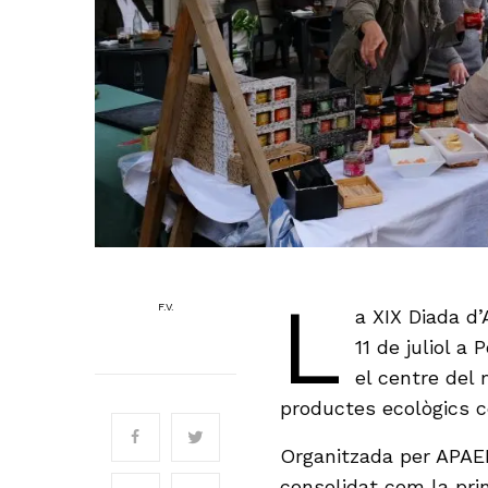
L
F.V.
a XIX Diada d’
11 de juliol 
el centre del 
productes ecològics ce
Organitzada per APAEM
consolidat com la pri