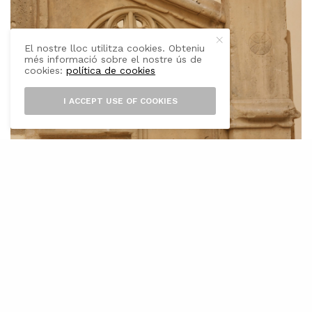
El nostre lloc utilitza cookies. Obteniu
més informació sobre el nostre ús de
cookies:
política de cookies
I ACCEPT USE OF COOKIES
U
n equip d’investigadors
del
Departament de Ciències
Històriques i Teoria de les Arts
de la
Universitat de les Illes Balears han publicat
recentment la base de dades
La casa