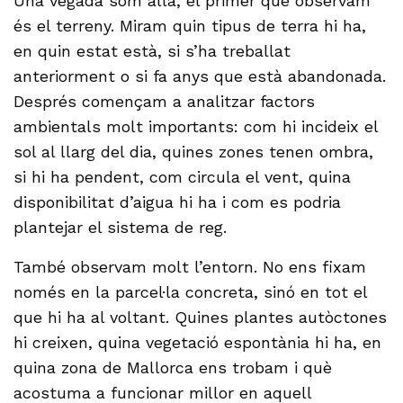
Una vegada som allà, el primer que observam
és el terreny. Miram quin tipus de terra hi ha,
en quin estat està, si s’ha treballat
anteriorment o si fa anys que està abandonada.
Després començam a analitzar factors
ambientals molt importants: com hi incideix el
sol al llarg del dia, quines zones tenen ombra,
si hi ha pendent, com circula el vent, quina
disponibilitat d’aigua hi ha i com es podria
plantejar el sistema de reg.
També observam molt l’entorn. No ens fixam
només en la parcel·la concreta, sinó en tot el
que hi ha al voltant. Quines plantes autòctones
hi creixen, quina vegetació espontània hi ha, en
quina zona de Mallorca ens trobam i què
acostuma a funcionar millor en aquell