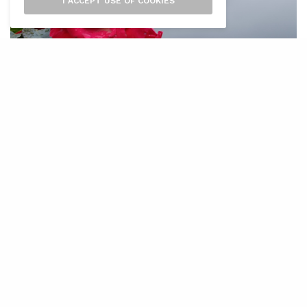
I ACCEPT USE OF COOKIES
M
algrat que aquest començament de
maig és humit i durant els darrers
dies s’han registrat pluges, l’abril no
va ser així. Les reserves hídriques de les Illes
Balears han davallat quatre punts durant el
mes d’abril i se situaven a finals d’abril en el
50%, segons les dades fetes públiques per la
Direcció General de Recursos Hídrics. El març,