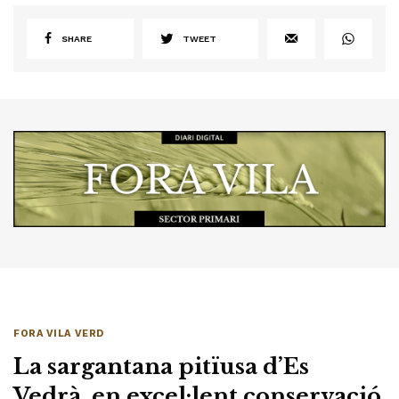
SHARE
TWEET
FORA VILA VERD
La sargantana pitïusa d’Es
Vedrà, en excel·lent conservació