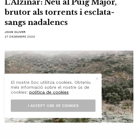
L’Alzinar: Neu al Puig Major,
brutor als torrents i esclata-
sangs nadalencs
JOAN OLIVER
27 DESEMBRE 2020
El nostre lloc utilitza cookies. Obteniu
més informació sobre el nostre ús de
cookies:
política de cookies
I ACCEPT USE OF COOKIES