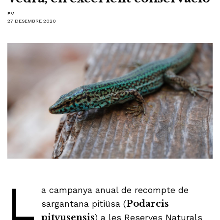
F.V.
27 DESEMBRE 2020
L
a campanya anual de recompte de
sargantana pitiüsa (
Podarcis
pityusensis
) a les Reserves Naturals