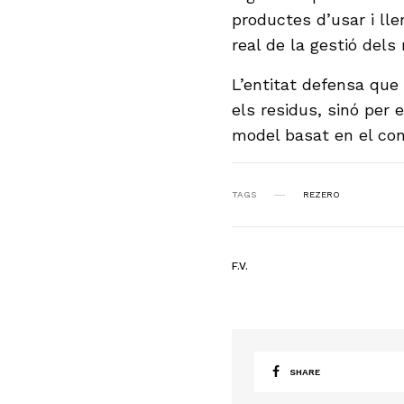
productes d’usar i lle
real de la gestió dels 
L’entitat defensa que 
els residus, sinó per 
model basat en el co
TAGS
REZERO
F.V.
SHARE