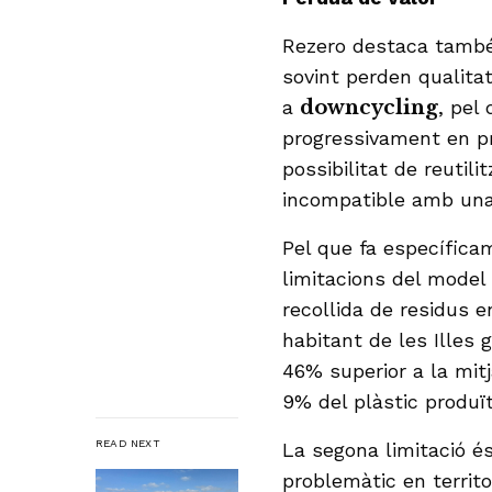
Rezero destaca també 
sovint perden qualita
a
downcycling
, pel
progressivament en p
possibilitat de reutil
incompatible amb una 
Pel que fa específicam
limitacions del model 
recollida de residus e
habitant de les Illes 
46% superior a la mit
9% del plàstic produït
READ NEXT
La segona limitació és
problemàtic en territo