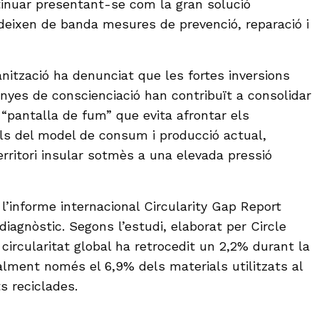
tinuar presentant-se com la gran solució
eixen de banda mesures de prevenció, reparació i
nització ha denunciat que les fortes inversions
nyes de conscienciació han contribuït a consolidar
 “pantalla de fum” que evita afrontar els
ls del model de consum i producció actual,
rritori insular sotmès a una elevada pressió
l’informe internacional Circularity Gap Report
iagnòstic. Segons l’estudi, elaborat per Circle
 circularitat global ha retrocedit un 2,2% durant la
alment només el 6,9% dels materials utilitzats al
 reciclades.