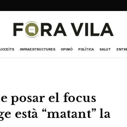
UCCEÏTS
INFRAESTRUCTURES
OPINIÓ
POLÍTICA
SALUT
ENTR
e posar el focus
ge està “matant” la